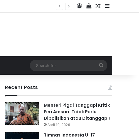
Log In
View your shopping 
Random Article
Sidebar
2026
Search
for
Recent Posts
Menteri Pigai Tanggapi Kritik
Feri Amsari: Tidak Perlu
Dipolisikan atau Ditanggapi!
April 19, 2026
Timnas Indonesia U-17