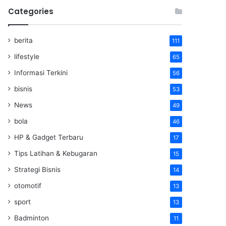
Categories
berita
111
lifestyle
65
Informasi Terkini
56
bisnis
53
News
49
bola
46
HP & Gadget Terbaru
17
Tips Latihan & Kebugaran
15
Strategi Bisnis
14
otomotif
13
sport
13
Badminton
11