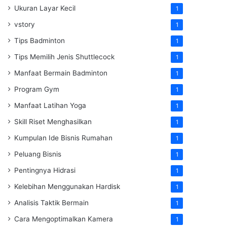
Ukuran Layar Kecil
1
vstory
1
Tips Badminton
1
Tips Memilih Jenis Shuttlecock
1
Manfaat Bermain Badminton
1
Program Gym
1
Manfaat Latihan Yoga
1
Skill Riset Menghasilkan
1
Kumpulan Ide Bisnis Rumahan
1
Peluang Bisnis
1
Pentingnya Hidrasi
1
Kelebihan Menggunakan Hardisk
1
Analisis Taktik Bermain
1
Cara Mengoptimalkan Kamera
1