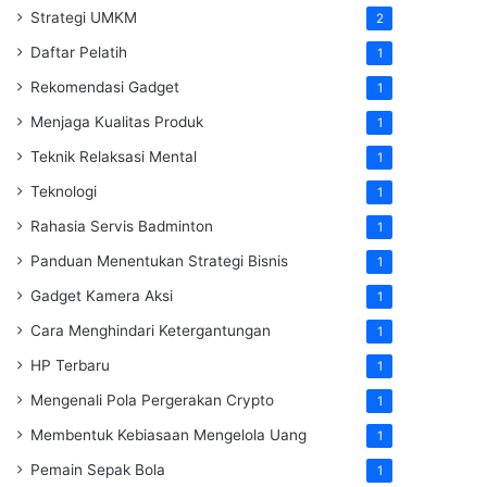
Strategi UMKM
2
Daftar Pelatih
1
Rekomendasi Gadget
1
Menjaga Kualitas Produk
1
Teknik Relaksasi Mental
1
Teknologi
1
Rahasia Servis Badminton
1
Panduan Menentukan Strategi Bisnis
1
Gadget Kamera Aksi
1
Cara Menghindari Ketergantungan
1
HP Terbaru
1
Mengenali Pola Pergerakan Crypto
1
Membentuk Kebiasaan Mengelola Uang
1
Pemain Sepak Bola
1