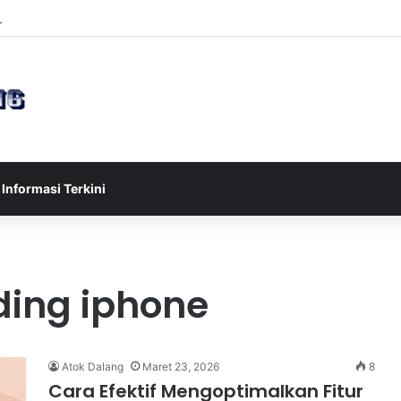
sia U-17 Tereliminasi, Berikut 4 Tim Lolos ke Semifinal Piala AFF U-17 
Informasi Terkini
ding iphone
Atok Dalang
Maret 23, 2026
8
Cara Efektif Mengoptimalkan Fitur