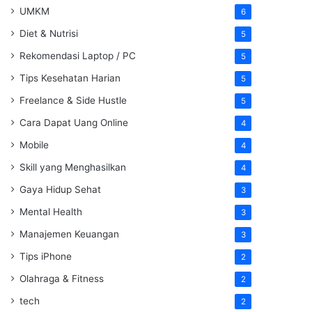
UMKM
6
Diet & Nutrisi
5
Rekomendasi Laptop / PC
5
Tips Kesehatan Harian
5
Freelance & Side Hustle
5
Cara Dapat Uang Online
4
Mobile
4
Skill yang Menghasilkan
4
Gaya Hidup Sehat
3
Mental Health
3
Manajemen Keuangan
3
Tips iPhone
2
Olahraga & Fitness
2
tech
2