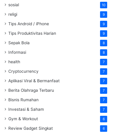
sosial
10
religi
9
Tips Android / iPhone
9
Tips Produktivitas Harian
9
Sepak Bola
8
Informasi
8
health
7
Cryptocurrency
7
Aplikasi Viral & Bermanfaat
7
Berita Olahraga Terbaru
7
Bisnis Rumahan
7
Investasi & Saham
7
Gym & Workout
6
Review Gadget Singkat
6