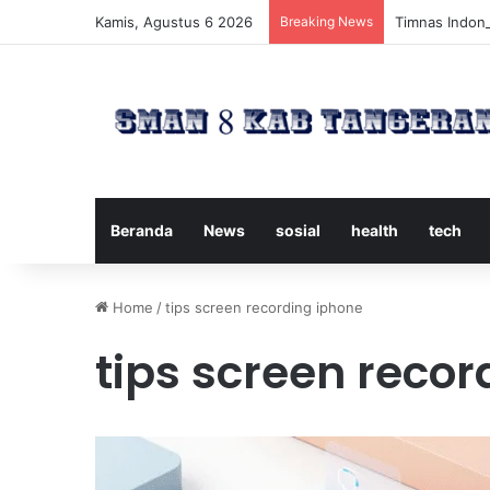
Kamis, Agustus 6 2026
Breaking News
Timnas Indone
Beranda
News
sosial
health
tech
Home
/
tips screen recording iphone
tips screen recor