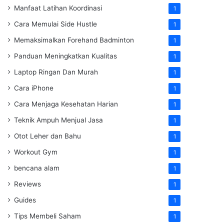
Manfaat Latihan Koordinasi
1
Cara Memulai Side Hustle
1
Memaksimalkan Forehand Badminton
1
Panduan Meningkatkan Kualitas
1
Laptop Ringan Dan Murah
1
Cara iPhone
1
Cara Menjaga Kesehatan Harian
1
Teknik Ampuh Menjual Jasa
1
Otot Leher dan Bahu
1
Workout Gym
1
bencana alam
1
Reviews
1
Guides
1
Tips Membeli Saham
1