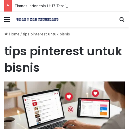
Timnas Indonesia U-17 Tereliminasi, Berikut 4 Tim Lolos ke Semifinal Piala AFF U-17 2026
Menu
Se
Home
/
tips pinterest untuk bisnis
tips pinterest untuk
bisnis