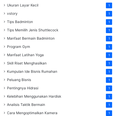
Ukuran Layar Kecil
1
vstory
1
Tips Badminton
1
Tips Memilih Jenis Shuttlecock
1
Manfaat Bermain Badminton
1
Program Gym
1
Manfaat Latihan Yoga
1
Skill Riset Menghasilkan
1
Kumpulan Ide Bisnis Rumahan
1
Peluang Bisnis
1
Pentingnya Hidrasi
1
Kelebihan Menggunakan Hardisk
1
Analisis Taktik Bermain
1
Cara Mengoptimalkan Kamera
1