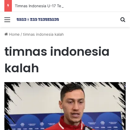
Timnas Indonesia U-17 Tereliminasi, Berikut 4 Tim Lolos ke Semifinal Piala AFF U-17 2026
Menu
Se
Home
/
timnas indonesia kalah
timnas indonesia
kalah