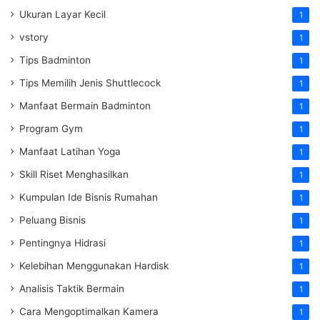
Ukuran Layar Kecil
1
vstory
1
Tips Badminton
1
Tips Memilih Jenis Shuttlecock
1
Manfaat Bermain Badminton
1
Program Gym
1
Manfaat Latihan Yoga
1
Skill Riset Menghasilkan
1
Kumpulan Ide Bisnis Rumahan
1
Peluang Bisnis
1
Pentingnya Hidrasi
1
Kelebihan Menggunakan Hardisk
1
Analisis Taktik Bermain
1
Cara Mengoptimalkan Kamera
1