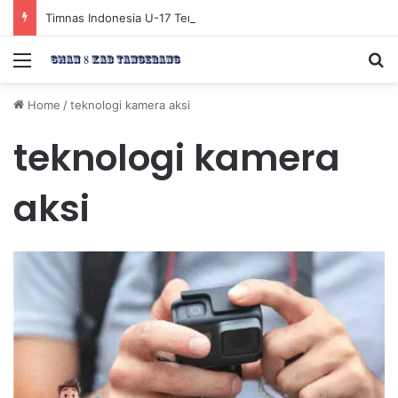
Timnas Indonesia U-17 Tereliminasi, Berikut 4 Tim Lolos ke Semifinal Piala AFF U-17 2026
Menu
Se
Home
/
teknologi kamera aksi
teknologi kamera
aksi