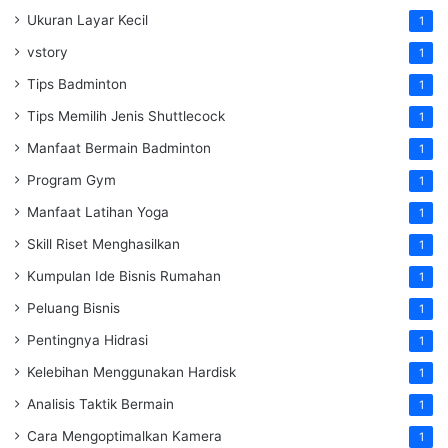
Ukuran Layar Kecil
1
vstory
1
Tips Badminton
1
Tips Memilih Jenis Shuttlecock
1
Manfaat Bermain Badminton
1
Program Gym
1
Manfaat Latihan Yoga
1
Skill Riset Menghasilkan
1
Kumpulan Ide Bisnis Rumahan
1
Peluang Bisnis
1
Pentingnya Hidrasi
1
Kelebihan Menggunakan Hardisk
1
Analisis Taktik Bermain
1
Cara Mengoptimalkan Kamera
1