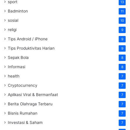
sport
13
Badminton
11
sosial
10
religi
9
Tips Android / iPhone
9
Tips Produktivitas Harian
9
Sepak Bola
8
Informasi
8
health
7
Cryptocurrency
7
Aplikasi Viral & Bermanfaat
7
Berita Olahraga Terbaru
7
Bisnis Rumahan
7
Investasi & Saham
7