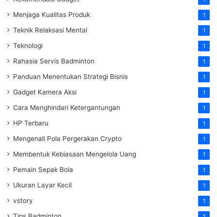
Menjaga Kualitas Produk
1
Teknik Relaksasi Mental
1
Teknologi
1
Rahasia Servis Badminton
1
Panduan Menentukan Strategi Bisnis
1
Gadget Kamera Aksi
1
Cara Menghindari Ketergantungan
1
HP Terbaru
1
Mengenali Pola Pergerakan Crypto
1
Membentuk Kebiasaan Mengelola Uang
1
Pemain Sepak Bola
1
Ukuran Layar Kecil
1
vstory
1
Tips Badminton
1