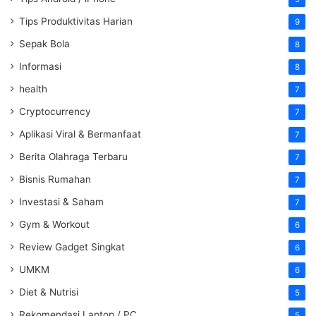
Tips Produktivitas Harian
9
Sepak Bola
8
Informasi
8
health
7
Cryptocurrency
7
Aplikasi Viral & Bermanfaat
7
Berita Olahraga Terbaru
7
Bisnis Rumahan
7
Investasi & Saham
7
Gym & Workout
6
Review Gadget Singkat
6
UMKM
6
Diet & Nutrisi
5
Rekomendasi Laptop / PC
5