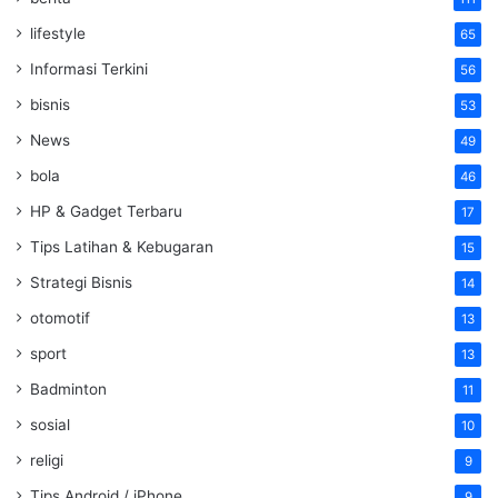
lifestyle
65
Informasi Terkini
56
bisnis
53
News
49
bola
46
HP & Gadget Terbaru
17
Tips Latihan & Kebugaran
15
Strategi Bisnis
14
otomotif
13
sport
13
Badminton
11
sosial
10
religi
9
Tips Android / iPhone
9