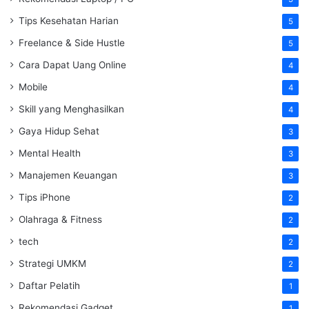
Tips Kesehatan Harian
5
Freelance & Side Hustle
5
Cara Dapat Uang Online
4
Mobile
4
Skill yang Menghasilkan
4
Gaya Hidup Sehat
3
Mental Health
3
Manajemen Keuangan
3
Tips iPhone
2
Olahraga & Fitness
2
tech
2
Strategi UMKM
2
Daftar Pelatih
1
Rekomendasi Gadget
1