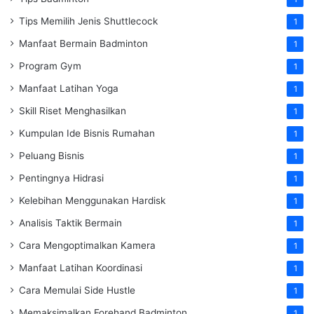
Tips Memilih Jenis Shuttlecock
1
Manfaat Bermain Badminton
1
Program Gym
1
Manfaat Latihan Yoga
1
Skill Riset Menghasilkan
1
Kumpulan Ide Bisnis Rumahan
1
Peluang Bisnis
1
Pentingnya Hidrasi
1
Kelebihan Menggunakan Hardisk
1
Analisis Taktik Bermain
1
Cara Mengoptimalkan Kamera
1
Manfaat Latihan Koordinasi
1
Cara Memulai Side Hustle
1
Memaksimalkan Forehand Badminton
1