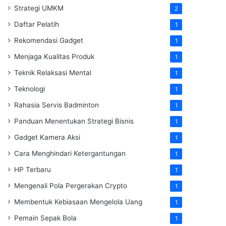
Strategi UMKM
2
Daftar Pelatih
1
Rekomendasi Gadget
1
Menjaga Kualitas Produk
1
Teknik Relaksasi Mental
1
Teknologi
1
Rahasia Servis Badminton
1
Panduan Menentukan Strategi Bisnis
1
Gadget Kamera Aksi
1
Cara Menghindari Ketergantungan
1
HP Terbaru
1
Mengenali Pola Pergerakan Crypto
1
Membentuk Kebiasaan Mengelola Uang
1
Pemain Sepak Bola
1