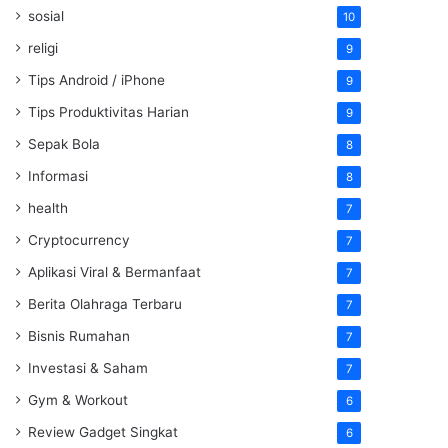
sosial
10
religi
9
Tips Android / iPhone
9
Tips Produktivitas Harian
9
Sepak Bola
8
Informasi
8
health
7
Cryptocurrency
7
Aplikasi Viral & Bermanfaat
7
Berita Olahraga Terbaru
7
Bisnis Rumahan
7
Investasi & Saham
7
Gym & Workout
6
Review Gadget Singkat
6