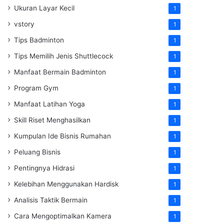
Ukuran Layar Kecil
1
vstory
1
Tips Badminton
1
Tips Memilih Jenis Shuttlecock
1
Manfaat Bermain Badminton
1
Program Gym
1
Manfaat Latihan Yoga
1
Skill Riset Menghasilkan
1
Kumpulan Ide Bisnis Rumahan
1
Peluang Bisnis
1
Pentingnya Hidrasi
1
Kelebihan Menggunakan Hardisk
1
Analisis Taktik Bermain
1
Cara Mengoptimalkan Kamera
1