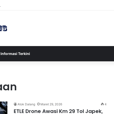
sia U-17 Tereliminasi, Berikut 4 Tim Lolos ke Semifinal Piala AFF U-17 
Informasi Terkini
aan
Atok Dalang
Maret 29, 2026
4
ETLE Drone Awasi Km 29 Tol Japek,