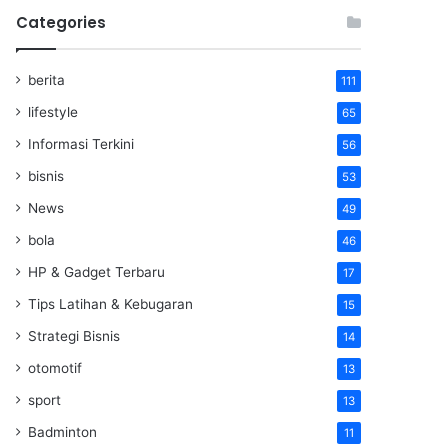
Categories
berita
111
lifestyle
65
Informasi Terkini
56
bisnis
53
News
49
bola
46
HP & Gadget Terbaru
17
Tips Latihan & Kebugaran
15
Strategi Bisnis
14
otomotif
13
sport
13
Badminton
11