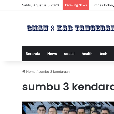
Sabtu, Agustus 8 2026
Breaking News
Timnas Indone
Beranda
News
sosial
health
tech
Home
/
sumbu 3 kendaraan
sumbu 3 kendar