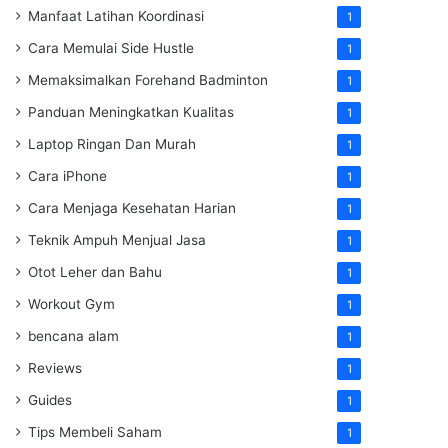
Manfaat Latihan Koordinasi
1
Cara Memulai Side Hustle
1
Memaksimalkan Forehand Badminton
1
Panduan Meningkatkan Kualitas
1
Laptop Ringan Dan Murah
1
Cara iPhone
1
Cara Menjaga Kesehatan Harian
1
Teknik Ampuh Menjual Jasa
1
Otot Leher dan Bahu
1
Workout Gym
1
bencana alam
1
Reviews
1
Guides
1
Tips Membeli Saham
1