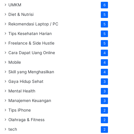
UMKM
6
Diet & Nutrisi
5
Rekomendasi Laptop / PC
5
Tips Kesehatan Harian
5
Freelance & Side Hustle
5
Cara Dapat Uang Online
4
Mobile
4
Skill yang Menghasilkan
4
Gaya Hidup Sehat
3
Mental Health
3
Manajemen Keuangan
3
Tips iPhone
2
Olahraga & Fitness
2
tech
2