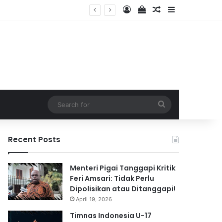
Log In
View your shopping 
Random Article
Sidebar
2026
Search
for
Recent Posts
Menteri Pigai Tanggapi Kritik
Feri Amsari: Tidak Perlu
Dipolisikan atau Ditanggapi!
April 19, 2026
Timnas Indonesia U-17