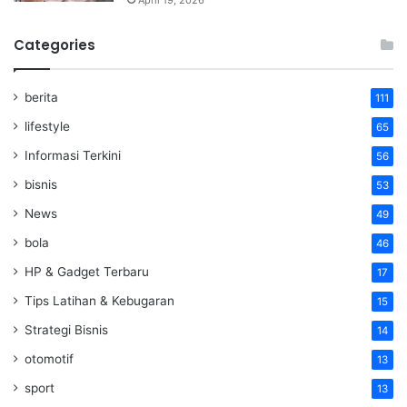
April 19, 2026
Categories
berita
111
lifestyle
65
Informasi Terkini
56
bisnis
53
News
49
bola
46
HP & Gadget Terbaru
17
Tips Latihan & Kebugaran
15
Strategi Bisnis
14
otomotif
13
sport
13