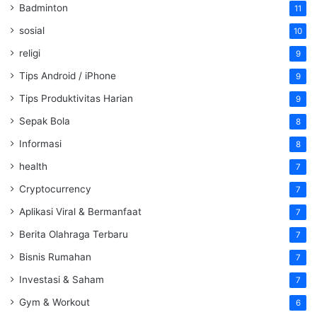
Badminton
11
sosial
10
religi
9
Tips Android / iPhone
9
Tips Produktivitas Harian
9
Sepak Bola
8
Informasi
8
health
7
Cryptocurrency
7
Aplikasi Viral & Bermanfaat
7
Berita Olahraga Terbaru
7
Bisnis Rumahan
7
Investasi & Saham
7
Gym & Workout
6