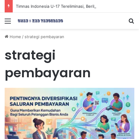
Timnas Indonesia U-17 Tereliminasi, Berikut 4 Tim Lolos ke Semifinal Piala AFF U-17 2026
Menu
Se
Home
/
strategi pembayaran
strategi
pembayaran