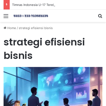
Timnas Indonesia U-17 Tereliminasi, Berikut 4 Tim Lolos ke Semifinal Piala AFF U-17 2026
Menu
Se
Home
/
strategi efisiensi bisnis
strategi efisiensi
bisnis