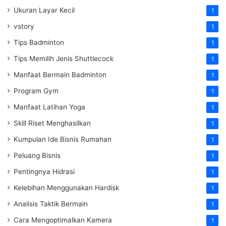
Ukuran Layar Kecil
1
vstory
1
Tips Badminton
1
Tips Memilih Jenis Shuttlecock
1
Manfaat Bermain Badminton
1
Program Gym
1
Manfaat Latihan Yoga
1
Skill Riset Menghasilkan
1
Kumpulan Ide Bisnis Rumahan
1
Peluang Bisnis
1
Pentingnya Hidrasi
1
Kelebihan Menggunakan Hardisk
1
Analisis Taktik Bermain
1
Cara Mengoptimalkan Kamera
1