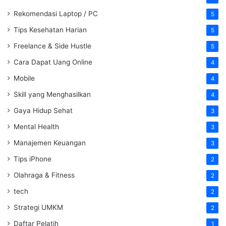
Rekomendasi Laptop / PC
5
Tips Kesehatan Harian
5
Freelance & Side Hustle
5
Cara Dapat Uang Online
4
Mobile
4
Skill yang Menghasilkan
4
Gaya Hidup Sehat
3
Mental Health
3
Manajemen Keuangan
3
Tips iPhone
2
Olahraga & Fitness
2
tech
2
Strategi UMKM
2
Daftar Pelatih
1