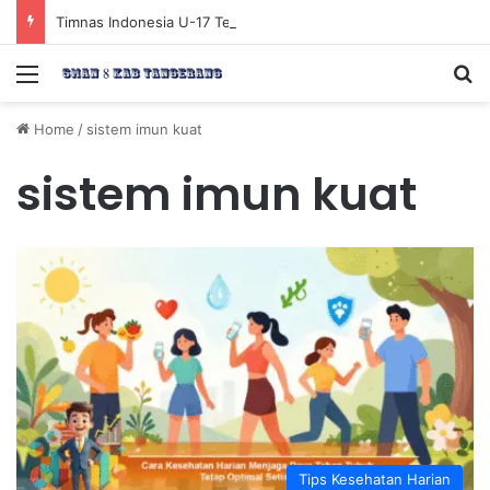
Timnas Indonesia U-17 Tereliminasi, Berikut 4 Tim Lolos ke Semifinal Piala AFF U-17 2026
Menu
Se
Home
/
sistem imun kuat
sistem imun kuat
Tips Kesehatan Harian