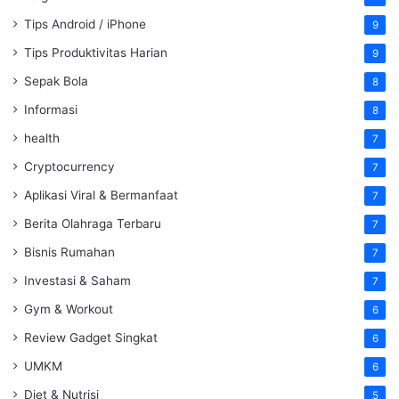
Tips Android / iPhone
9
Tips Produktivitas Harian
9
Sepak Bola
8
Informasi
8
health
7
Cryptocurrency
7
Aplikasi Viral & Bermanfaat
7
Berita Olahraga Terbaru
7
Bisnis Rumahan
7
Investasi & Saham
7
Gym & Workout
6
Review Gadget Singkat
6
UMKM
6
Diet & Nutrisi
5