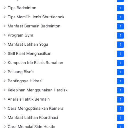
Tips Badminton
1
Tips Memilih Jenis Shuttlecock
1
Manfaat Bermain Badminton
1
Program Gym
1
Manfaat Latihan Yoga
1
Skill Riset Menghasilkan
1
Kumpulan Ide Bisnis Rumahan
1
Peluang Bisnis
1
Pentingnya Hidrasi
1
Kelebihan Menggunakan Hardisk
1
Analisis Taktik Bermain
1
Cara Mengoptimalkan Kamera
1
Manfaat Latihan Koordinasi
1
Cara Memulai Side Hustle
1