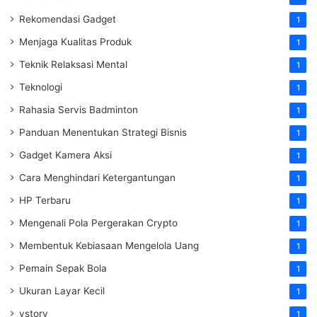
Rekomendasi Gadget
1
Menjaga Kualitas Produk
1
Teknik Relaksasi Mental
1
Teknologi
1
Rahasia Servis Badminton
1
Panduan Menentukan Strategi Bisnis
1
Gadget Kamera Aksi
1
Cara Menghindari Ketergantungan
1
HP Terbaru
1
Mengenali Pola Pergerakan Crypto
1
Membentuk Kebiasaan Mengelola Uang
1
Pemain Sepak Bola
1
Ukuran Layar Kecil
1
vstory
1