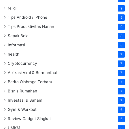
religi
9
Tips Android / iPhone
9
Tips Produktivitas Harian
9
Sepak Bola
8
Informasi
8
health
7
Cryptocurrency
7
Aplikasi Viral & Bermanfaat
7
Berita Olahraga Terbaru
7
Bisnis Rumahan
7
Investasi & Saham
7
Gym & Workout
6
Review Gadget Singkat
6
UMKM
6