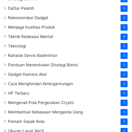
Daftar Pelatih
1
Rekomendasi Gadget
1
Menjaga Kualitas Produk
1
Teknik Relaksasi Mental
1
Teknologi
1
Rahasia Servis Badminton
1
Panduan Menentukan Strategi Bisnis
1
Gadget Kamera Aksi
1
Cara Menghindari Ketergantungan
1
HP Terbaru
1
Mengenali Pola Pergerakan Crypto
1
Membentuk Kebiasaan Mengelola Uang
1
Pemain Sepak Bola
1
Ukuran Layar Kecil
1