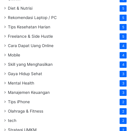
Diet & Nutrisi
5
Rekomendasi Laptop / PC
5
Tips Kesehatan Harian
5
Freelance & Side Hustle
5
Cara Dapat Uang Online
4
Mobile
4
Skill yang Menghasilkan
4
Gaya Hidup Sehat
3
Mental Health
3
Manajemen Keuangan
3
Tips iPhone
2
Olahraga & Fitness
2
tech
2
Strategi UMKM
2