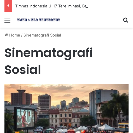
Timnas Indonesia U-17 Tereliminasi, Berikut 4 Tim Lolos ke Semifinal Piala AFF U-17 2026
Menu
Se
Home
/
Sinematografi Sosial
Sinematografi
Sosial