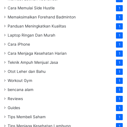
Cara Memulai Side Hustle
1
Memaksimalkan Forehand Badminton
1
Panduan Meningkatkan Kualitas
1
Laptop Ringan Dan Murah
1
Cara iPhone
1
Cara Menjaga Kesehatan Harian
1
Teknik Ampuh Menjual Jasa
1
Otot Leher dan Bahu
1
Workout Gym
1
bencana alam
1
Reviews
1
Guides
1
Tips Membeli Saham
1
Tips Menjaga Kesehatan Lambung
1