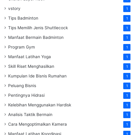
vstory
1
Tips Badminton
1
Tips Memilih Jenis Shuttlecock
1
Manfaat Bermain Badminton
1
Program Gym
1
Manfaat Latihan Yoga
1
Skill Riset Menghasilkan
1
Kumpulan Ide Bisnis Rumahan
1
Peluang Bisnis
1
Pentingnya Hidrasi
1
Kelebihan Menggunakan Hardisk
1
Analisis Taktik Bermain
1
Cara Mengoptimalkan Kamera
1
Manfaat Latihan Koordinasi
1