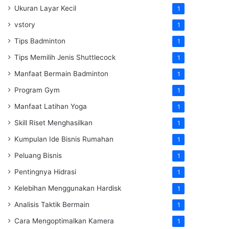
Ukuran Layar Kecil
1
vstory
1
Tips Badminton
1
Tips Memilih Jenis Shuttlecock
1
Manfaat Bermain Badminton
1
Program Gym
1
Manfaat Latihan Yoga
1
Skill Riset Menghasilkan
1
Kumpulan Ide Bisnis Rumahan
1
Peluang Bisnis
1
Pentingnya Hidrasi
1
Kelebihan Menggunakan Hardisk
1
Analisis Taktik Bermain
1
Cara Mengoptimalkan Kamera
1