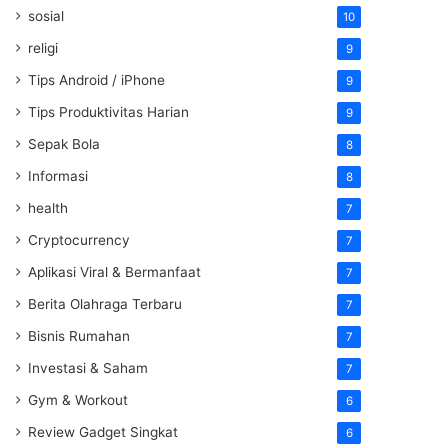
sosial
10
religi
9
Tips Android / iPhone
9
Tips Produktivitas Harian
9
Sepak Bola
8
Informasi
8
health
7
Cryptocurrency
7
Aplikasi Viral & Bermanfaat
7
Berita Olahraga Terbaru
7
Bisnis Rumahan
7
Investasi & Saham
7
Gym & Workout
6
Review Gadget Singkat
6