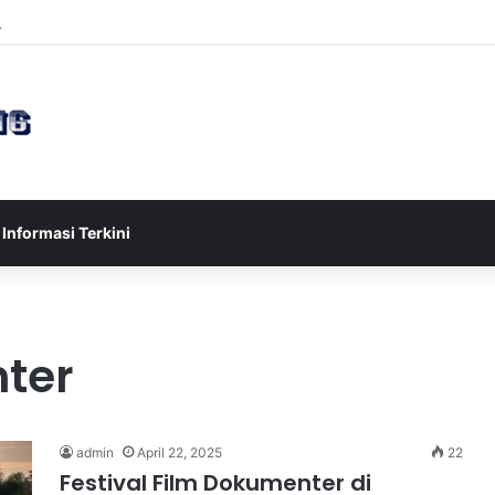
sia U-17 Tereliminasi, Berikut 4 Tim Lolos ke Semifinal Piala AFF U-17 
Informasi Terkini
ter
admin
April 22, 2025
22
Festival Film Dokumenter di