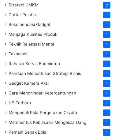
Strategi UMKM
2
Daftar Pelatih
1
Rekomendasi Gadget
1
Menjaga Kualitas Produk
1
Teknik Relaksasi Mental
1
Teknologi
1
Rahasia Servis Badminton
1
Panduan Menentukan Strategi Bisnis
1
Gadget Kamera Aksi
1
Cara Menghindari Ketergantungan
1
HP Terbaru
1
Mengenali Pola Pergerakan Crypto
1
Membentuk Kebiasaan Mengelola Uang
1
Pemain Sepak Bola
1