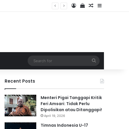
Log In
View your shopping 
Random Article
Sidebar
2026
Search
for
Recent Posts
Menteri Pigai Tanggapi Kritik
Feri Amsari: Tidak Perlu
Dipolisikan atau Ditanggapi!
April 19, 2026
Timnas Indonesia U-17