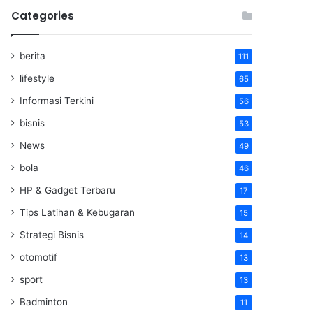
Categories
berita
111
lifestyle
65
Informasi Terkini
56
bisnis
53
News
49
bola
46
HP & Gadget Terbaru
17
Tips Latihan & Kebugaran
15
Strategi Bisnis
14
otomotif
13
sport
13
Badminton
11