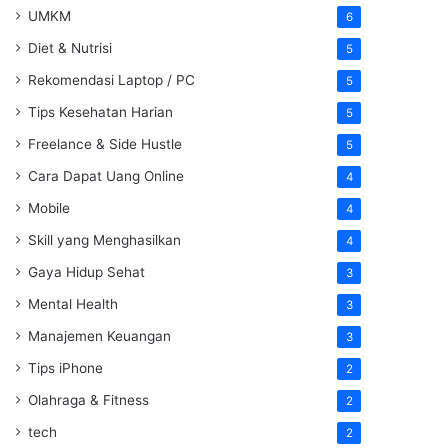
UMKM
6
Diet & Nutrisi
5
Rekomendasi Laptop / PC
5
Tips Kesehatan Harian
5
Freelance & Side Hustle
5
Cara Dapat Uang Online
4
Mobile
4
Skill yang Menghasilkan
4
Gaya Hidup Sehat
3
Mental Health
3
Manajemen Keuangan
3
Tips iPhone
2
Olahraga & Fitness
2
tech
2