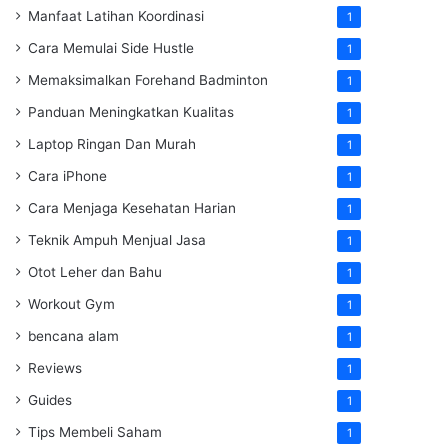
Manfaat Latihan Koordinasi
1
Cara Memulai Side Hustle
1
Memaksimalkan Forehand Badminton
1
Panduan Meningkatkan Kualitas
1
Laptop Ringan Dan Murah
1
Cara iPhone
1
Cara Menjaga Kesehatan Harian
1
Teknik Ampuh Menjual Jasa
1
Otot Leher dan Bahu
1
Workout Gym
1
bencana alam
1
Reviews
1
Guides
1
Tips Membeli Saham
1