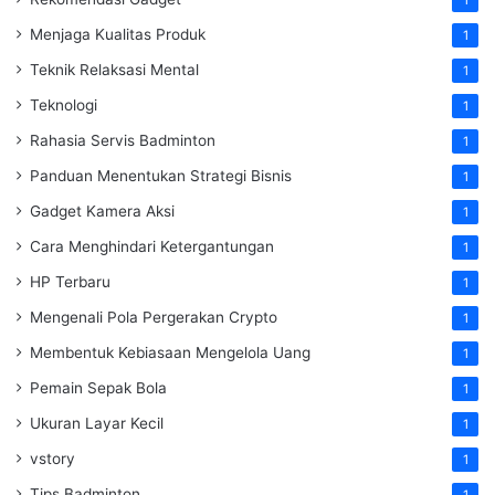
1
Menjaga Kualitas Produk
1
Teknik Relaksasi Mental
1
Teknologi
1
Rahasia Servis Badminton
1
Panduan Menentukan Strategi Bisnis
1
Gadget Kamera Aksi
1
Cara Menghindari Ketergantungan
1
HP Terbaru
1
Mengenali Pola Pergerakan Crypto
1
Membentuk Kebiasaan Mengelola Uang
1
Pemain Sepak Bola
1
Ukuran Layar Kecil
1
vstory
1
Tips Badminton