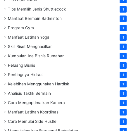
1
Tips Memilih Jenis Shuttlecock
1
Manfaat Bermain Badminton
1
Program Gym
1
Manfaat Latihan Yoga
1
Skill Riset Menghasilkan
1
Kumpulan Ide Bisnis Rumahan
1
Peluang Bisnis
1
Pentingnya Hidrasi
1
Kelebihan Menggunakan Hardisk
1
Analisis Taktik Bermain
1
Cara Mengoptimalkan Kamera
1
Manfaat Latihan Koordinasi
1
Cara Memulai Side Hustle
1
Memaksimalkan Forehand Badminton