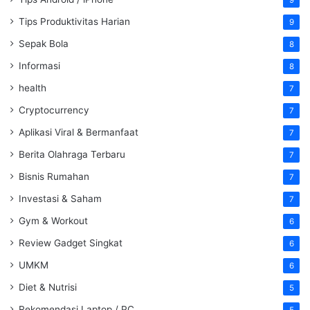
9
Tips Produktivitas Harian
9
Sepak Bola
8
Informasi
8
health
7
Cryptocurrency
7
Aplikasi Viral & Bermanfaat
7
Berita Olahraga Terbaru
7
Bisnis Rumahan
7
Investasi & Saham
7
Gym & Workout
6
Review Gadget Singkat
6
UMKM
6
Diet & Nutrisi
5
Rekomendasi Laptop / PC