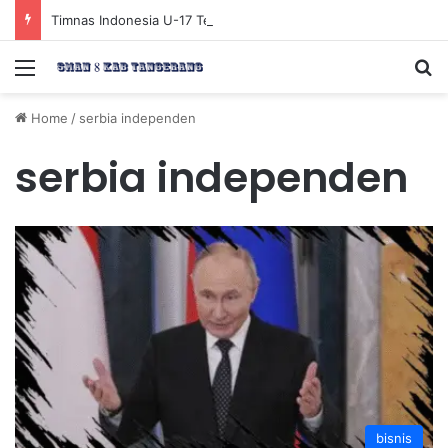
Timnas Indonesia U-17 Tereliminasi, Berikut 4 Tim Lolos ke Semifinal Piala AFF U-17 2026
Menu
Se
Home
/
serbia independen
serbia independen
bisnis