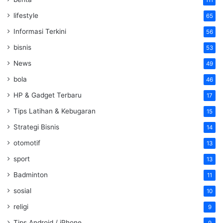
111
lifestyle
65
Informasi Terkini
56
bisnis
53
News
49
bola
46
HP & Gadget Terbaru
17
Tips Latihan & Kebugaran
15
Strategi Bisnis
14
otomotif
13
sport
13
Badminton
11
sosial
10
religi
9
Tips Android / iPhone