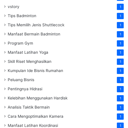
vstory
1
Tips Badminton
1
Tips Memilih Jenis Shuttlecock
1
Manfaat Bermain Badminton
1
Program Gym
1
Manfaat Latihan Yoga
1
Skill Riset Menghasilkan
1
Kumpulan Ide Bisnis Rumahan
1
Peluang Bisnis
1
Pentingnya Hidrasi
1
Kelebihan Menggunakan Hardisk
1
Analisis Taktik Bermain
1
Cara Mengoptimalkan Kamera
1
Manfaat Latihan Koordinasi
1