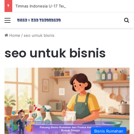
Timnas Indonesia U-17 Tereliminasi, Berikut 4 Tim Lolos ke Semifinal Piala AFF U-17 2026
Menu
Se
Home
/
seo untuk bisnis
seo untuk bisnis
Bisnis Rumahan