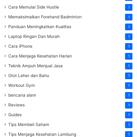
Cara Memulai Side Hustle
1
Memaksimalkan Forehand Badminton
1
Panduan Meningkatkan Kualitas
1
Laptop Ringan Dan Murah
1
Cara iPhone
1
Cara Menjaga Kesehatan Harian
1
Teknik Ampuh Menjual Jasa
1
Otot Leher dan Bahu
1
Workout Gym
1
bencana alam
1
Reviews
1
Guides
1
Tips Membeli Saham
1
Tips Menjaga Kesehatan Lambung
1