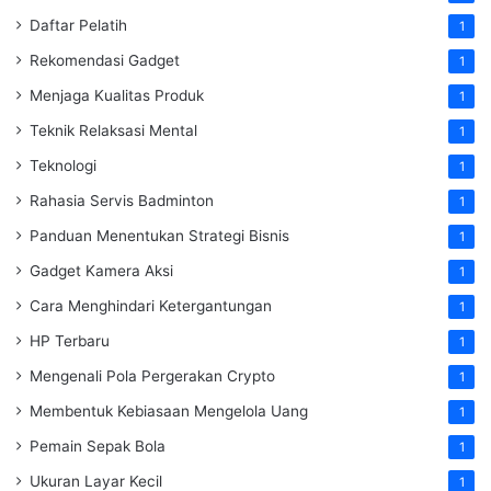
Daftar Pelatih
1
Rekomendasi Gadget
1
Menjaga Kualitas Produk
1
Teknik Relaksasi Mental
1
Teknologi
1
Rahasia Servis Badminton
1
Panduan Menentukan Strategi Bisnis
1
Gadget Kamera Aksi
1
Cara Menghindari Ketergantungan
1
HP Terbaru
1
Mengenali Pola Pergerakan Crypto
1
Membentuk Kebiasaan Mengelola Uang
1
Pemain Sepak Bola
1
Ukuran Layar Kecil
1