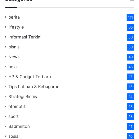
berita
111
lifestyle
65
Informasi Terkini
56
bisnis
53
News
49
bola
46
HP & Gadget Terbaru
17
Tips Latihan & Kebugaran
15
Strategi Bisnis
14
otomotif
13
sport
13
Badminton
11
sosial
10