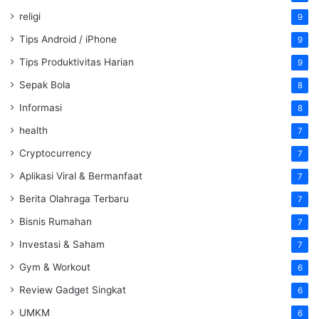
religi
9
Tips Android / iPhone
9
Tips Produktivitas Harian
9
Sepak Bola
8
Informasi
8
health
7
Cryptocurrency
7
Aplikasi Viral & Bermanfaat
7
Berita Olahraga Terbaru
7
Bisnis Rumahan
7
Investasi & Saham
7
Gym & Workout
6
Review Gadget Singkat
6
UMKM
6