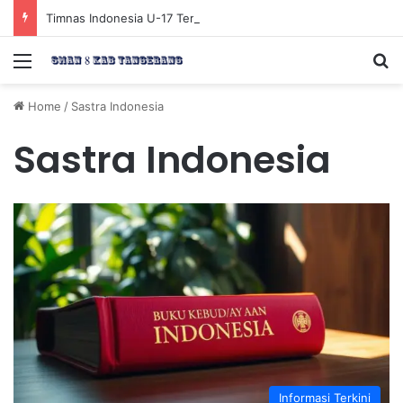
Timnas Indonesia U-17 Tereliminasi, Berikut 4 Tim Lolos ke Semifinal Piala AFF U-17 2026
Menu
Se
Home
/
Sastra Indonesia
Sastra Indonesia
Informasi Terkini