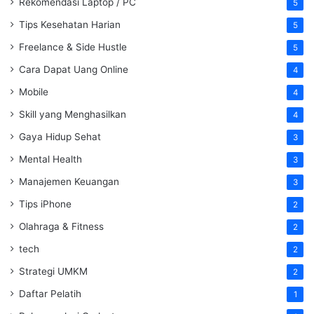
Rekomendasi Laptop / PC
5
Tips Kesehatan Harian
5
Freelance & Side Hustle
5
Cara Dapat Uang Online
4
Mobile
4
Skill yang Menghasilkan
4
Gaya Hidup Sehat
3
Mental Health
3
Manajemen Keuangan
3
Tips iPhone
2
Olahraga & Fitness
2
tech
2
Strategi UMKM
2
Daftar Pelatih
1