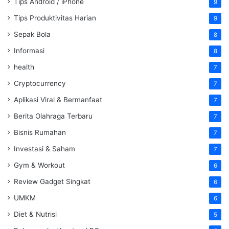
Tips Android / iPhone
9
Tips Produktivitas Harian
9
Sepak Bola
8
Informasi
8
health
7
Cryptocurrency
7
Aplikasi Viral & Bermanfaat
7
Berita Olahraga Terbaru
7
Bisnis Rumahan
7
Investasi & Saham
7
Gym & Workout
6
Review Gadget Singkat
6
UMKM
6
Diet & Nutrisi
5