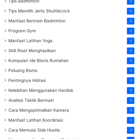
Tips Badminton
1
Tips Memilih Jenis Shuttlecock
1
Manfaat Bermain Badminton
1
Program Gym
1
Manfaat Latihan Yoga
1
Skill Riset Menghasilkan
1
Kumpulan Ide Bisnis Rumahan
1
Peluang Bisnis
1
Pentingnya Hidrasi
1
Kelebihan Menggunakan Hardisk
1
Analisis Taktik Bermain
1
Cara Mengoptimalkan Kamera
1
Manfaat Latihan Koordinasi
1
Cara Memulai Side Hustle
1