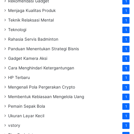
Rekomendasi Gadget
1
Menjaga Kualitas Produk
1
Teknik Relaksasi Mental
1
Teknologi
1
Rahasia Servis Badminton
1
Panduan Menentukan Strategi Bisnis
1
Gadget Kamera Aksi
1
Cara Menghindari Ketergantungan
1
HP Terbaru
1
Mengenali Pola Pergerakan Crypto
1
Membentuk Kebiasaan Mengelola Uang
1
Pemain Sepak Bola
1
Ukuran Layar Kecil
1
vstory
1