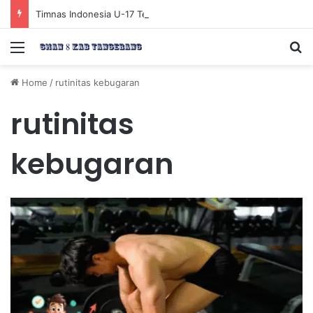
Timnas Indonesia U-17 Tereliminasi, Berikut 4 Tim Lolos ke Semifinal Piala AFF U-17 2026
Menu
Se
Home
/
rutinitas kebugaran
rutinitas
kebugaran