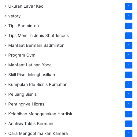
Ukuran Layar Kecil
1
vstory
1
Tips Badminton
1
Tips Memilih Jenis Shuttlecock
1
Manfaat Bermain Badminton
1
Program Gym
1
Manfaat Latihan Yoga
1
Skill Riset Menghasilkan
1
Kumpulan Ide Bisnis Rumahan
1
Peluang Bisnis
1
Pentingnya Hidrasi
1
Kelebihan Menggunakan Hardisk
1
Analisis Taktik Bermain
1
Cara Mengoptimalkan Kamera
1