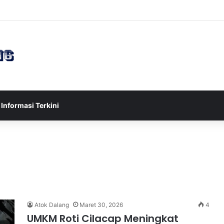
sia U-17 Tereliminasi, Berikut 4 Tim Lolos ke Semifinal Piala AFF U-17 
Informasi Terkini
Atok Dalang
Maret 30, 2026
4
UMKM Roti Cilacap Meningkat