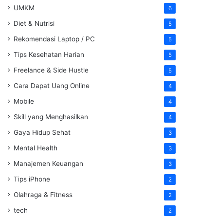
UMKM
6
Diet & Nutrisi
5
Rekomendasi Laptop / PC
5
Tips Kesehatan Harian
5
Freelance & Side Hustle
5
Cara Dapat Uang Online
4
Mobile
4
Skill yang Menghasilkan
4
Gaya Hidup Sehat
3
Mental Health
3
Manajemen Keuangan
3
Tips iPhone
2
Olahraga & Fitness
2
tech
2