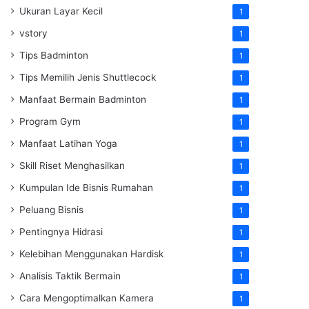
Ukuran Layar Kecil
1
vstory
1
Tips Badminton
1
Tips Memilih Jenis Shuttlecock
1
Manfaat Bermain Badminton
1
Program Gym
1
Manfaat Latihan Yoga
1
Skill Riset Menghasilkan
1
Kumpulan Ide Bisnis Rumahan
1
Peluang Bisnis
1
Pentingnya Hidrasi
1
Kelebihan Menggunakan Hardisk
1
Analisis Taktik Bermain
1
Cara Mengoptimalkan Kamera
1