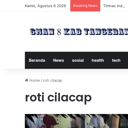
Kamis, Agustus 6 2026
Breaking News
Timnas Indone
Beranda
News
sosial
health
tech
Home
/
roti cilacap
roti cilacap