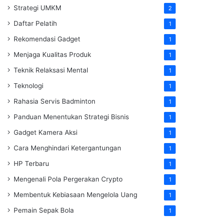
Strategi UMKM
2
Daftar Pelatih
1
Rekomendasi Gadget
1
Menjaga Kualitas Produk
1
Teknik Relaksasi Mental
1
Teknologi
1
Rahasia Servis Badminton
1
Panduan Menentukan Strategi Bisnis
1
Gadget Kamera Aksi
1
Cara Menghindari Ketergantungan
1
HP Terbaru
1
Mengenali Pola Pergerakan Crypto
1
Membentuk Kebiasaan Mengelola Uang
1
Pemain Sepak Bola
1