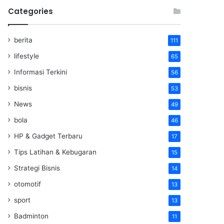
Categories
berita
111
lifestyle
65
Informasi Terkini
56
bisnis
53
News
49
bola
46
HP & Gadget Terbaru
17
Tips Latihan & Kebugaran
15
Strategi Bisnis
14
otomotif
13
sport
13
Badminton
11