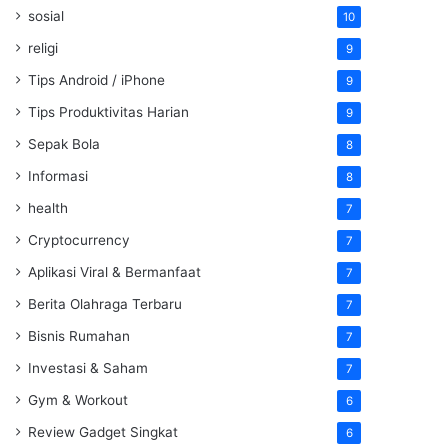
sosial
10
religi
9
Tips Android / iPhone
9
Tips Produktivitas Harian
9
Sepak Bola
8
Informasi
8
health
7
Cryptocurrency
7
Aplikasi Viral & Bermanfaat
7
Berita Olahraga Terbaru
7
Bisnis Rumahan
7
Investasi & Saham
7
Gym & Workout
6
Review Gadget Singkat
6