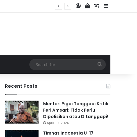
Log In
View your shopping 
Random Article
Sidebar
2026
Search
for
Recent Posts
Menteri Pigai Tanggapi Kritik
Feri Amsari: Tidak Perlu
Dipolisikan atau Ditanggapi!
April 19, 2026
Timnas Indonesia U-17