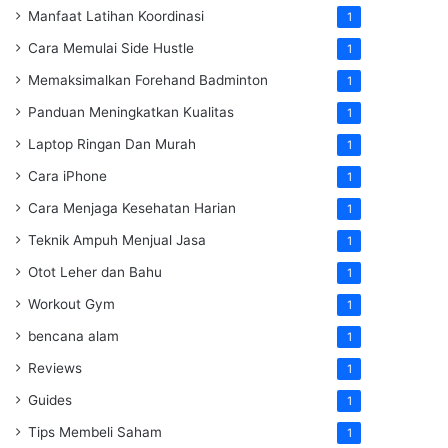
Manfaat Latihan Koordinasi
1
Cara Memulai Side Hustle
1
Memaksimalkan Forehand Badminton
1
Panduan Meningkatkan Kualitas
1
Laptop Ringan Dan Murah
1
Cara iPhone
1
Cara Menjaga Kesehatan Harian
1
Teknik Ampuh Menjual Jasa
1
Otot Leher dan Bahu
1
Workout Gym
1
bencana alam
1
Reviews
1
Guides
1
Tips Membeli Saham
1