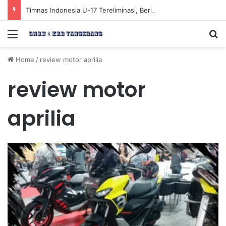
Timnas Indonesia U-17 Tereliminasi, Berikut 4 Tim Lolos ke Semifinal Piala AFF U-17 2026
Menu
Se
Home
/
review motor aprilia
review motor
aprilia