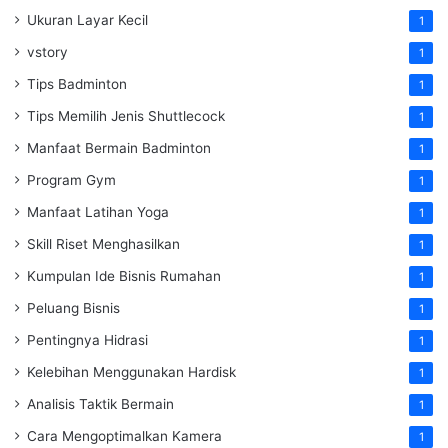
Ukuran Layar Kecil
1
vstory
1
Tips Badminton
1
Tips Memilih Jenis Shuttlecock
1
Manfaat Bermain Badminton
1
Program Gym
1
Manfaat Latihan Yoga
1
Skill Riset Menghasilkan
1
Kumpulan Ide Bisnis Rumahan
1
Peluang Bisnis
1
Pentingnya Hidrasi
1
Kelebihan Menggunakan Hardisk
1
Analisis Taktik Bermain
1
Cara Mengoptimalkan Kamera
1