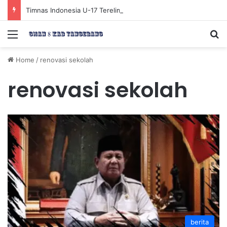
Timnas Indonesia U-17 Tereliminasi, Berikut 4 Tim Lolos ke Semifinal Piala AFF U-17 2026
Menu
Se
Home
/
renovasi sekolah
renovasi sekolah
berita