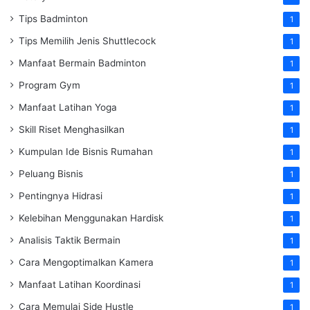
Tips Badminton
1
Tips Memilih Jenis Shuttlecock
1
Manfaat Bermain Badminton
1
Program Gym
1
Manfaat Latihan Yoga
1
Skill Riset Menghasilkan
1
Kumpulan Ide Bisnis Rumahan
1
Peluang Bisnis
1
Pentingnya Hidrasi
1
Kelebihan Menggunakan Hardisk
1
Analisis Taktik Bermain
1
Cara Mengoptimalkan Kamera
1
Manfaat Latihan Koordinasi
1
Cara Memulai Side Hustle
1