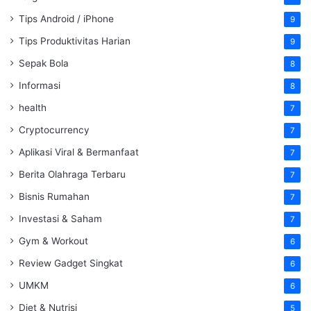
Tips Android / iPhone
9
Tips Produktivitas Harian
9
Sepak Bola
8
Informasi
8
health
7
Cryptocurrency
7
Aplikasi Viral & Bermanfaat
7
Berita Olahraga Terbaru
7
Bisnis Rumahan
7
Investasi & Saham
7
Gym & Workout
6
Review Gadget Singkat
6
UMKM
6
Diet & Nutrisi
5