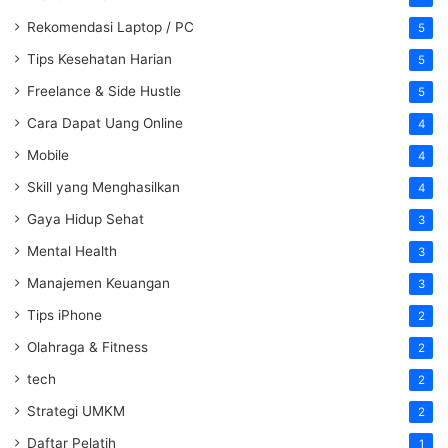
Rekomendasi Laptop / PC
5
Tips Kesehatan Harian
5
Freelance & Side Hustle
5
Cara Dapat Uang Online
4
Mobile
4
Skill yang Menghasilkan
4
Gaya Hidup Sehat
3
Mental Health
3
Manajemen Keuangan
3
Tips iPhone
2
Olahraga & Fitness
2
tech
2
Strategi UMKM
2
Daftar Pelatih
1