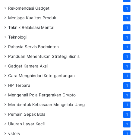
Rekomendasi Gadget
1
Menjaga Kualitas Produk
1
Teknik Relaksasi Mental
1
Teknologi
1
Rahasia Servis Badminton
1
Panduan Menentukan Strategi Bisnis
1
Gadget Kamera Aksi
1
Cara Menghindari Ketergantungan
1
HP Terbaru
1
Mengenali Pola Pergerakan Crypto
1
Membentuk Kebiasaan Mengelola Uang
1
Pemain Sepak Bola
1
Ukuran Layar Kecil
1
vstory
1