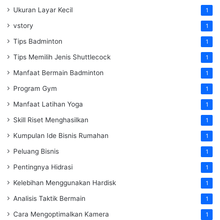
Ukuran Layar Kecil
1
vstory
1
Tips Badminton
1
Tips Memilih Jenis Shuttlecock
1
Manfaat Bermain Badminton
1
Program Gym
1
Manfaat Latihan Yoga
1
Skill Riset Menghasilkan
1
Kumpulan Ide Bisnis Rumahan
1
Peluang Bisnis
1
Pentingnya Hidrasi
1
Kelebihan Menggunakan Hardisk
1
Analisis Taktik Bermain
1
Cara Mengoptimalkan Kamera
1