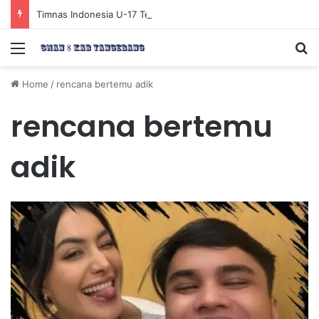
Timnas Indonesia U-17 Tereliminasi, Berikut 4 Tim Lolos ke Semifinal Piala AFF U-17 2026
Menu
Se
Home
/
rencana bertemu adik
rencana bertemu
adik