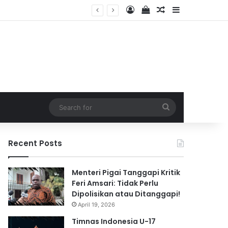
Log In
View your shopping 
Random Article
Sidebar
2026
Search
for
Recent Posts
Menteri Pigai Tanggapi Kritik
Feri Amsari: Tidak Perlu
Dipolisikan atau Ditanggapi!
April 19, 2026
Timnas Indonesia U-17