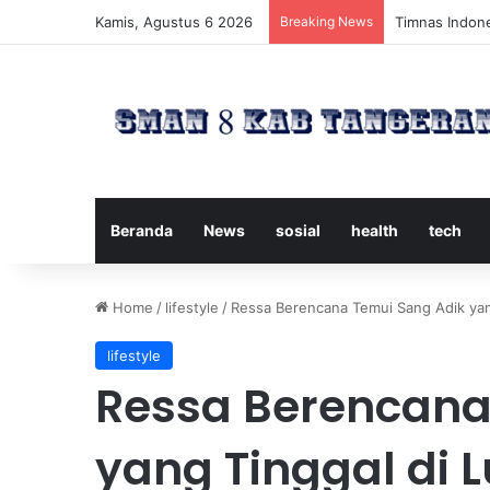
Kamis, Agustus 6 2026
Breaking News
Timnas Indone
Beranda
News
sosial
health
tech
Home
/
lifestyle
/
Ressa Berencana Temui Sang Adik yan
lifestyle
Ressa Berencana
yang Tinggal di L