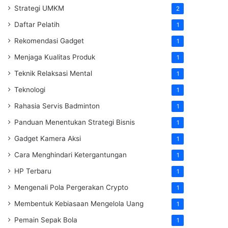
Strategi UMKM
2
Daftar Pelatih
1
Rekomendasi Gadget
1
Menjaga Kualitas Produk
1
Teknik Relaksasi Mental
1
Teknologi
1
Rahasia Servis Badminton
1
Panduan Menentukan Strategi Bisnis
1
Gadget Kamera Aksi
1
Cara Menghindari Ketergantungan
1
HP Terbaru
1
Mengenali Pola Pergerakan Crypto
1
Membentuk Kebiasaan Mengelola Uang
1
Pemain Sepak Bola
1