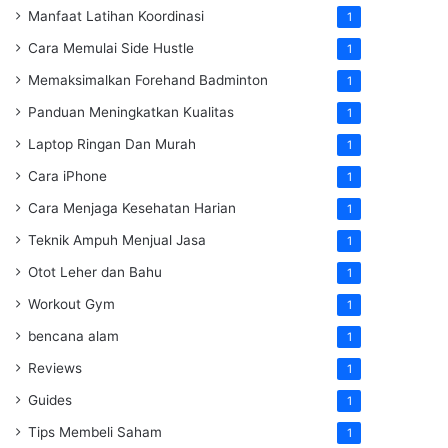
Manfaat Latihan Koordinasi
1
Cara Memulai Side Hustle
1
Memaksimalkan Forehand Badminton
1
Panduan Meningkatkan Kualitas
1
Laptop Ringan Dan Murah
1
Cara iPhone
1
Cara Menjaga Kesehatan Harian
1
Teknik Ampuh Menjual Jasa
1
Otot Leher dan Bahu
1
Workout Gym
1
bencana alam
1
Reviews
1
Guides
1
Tips Membeli Saham
1