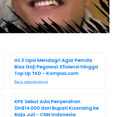
Ini 3 Opsi Mendagri Agar Pemda
Bisa Gaji Pegawai: Efisiensi hingga
Top Up TKD - Kompas.com
Baca selengkapnya
KPK Sebut Ada Penyerahan
Sin$14.000 dari Bupati Kuansing ke
Raja Juli - CNN Indonesia