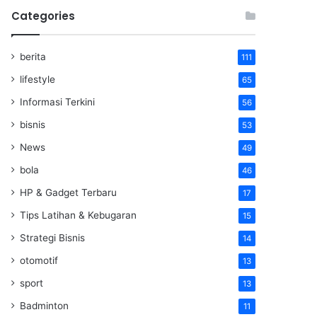
Categories
berita
111
lifestyle
65
Informasi Terkini
56
bisnis
53
News
49
bola
46
HP & Gadget Terbaru
17
Tips Latihan & Kebugaran
15
Strategi Bisnis
14
otomotif
13
sport
13
Badminton
11