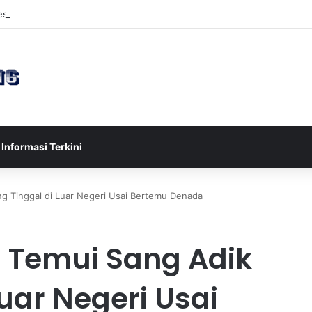
sia U-17 Tereliminasi, Berikut 4 Tim Lolos ke Semifinal Piala AFF U-17 
Informasi Terkini
g Tinggal di Luar Negeri Usai Bertemu Denada
 Temui Sang Adik
uar Negeri Usai