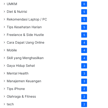
UMKM
6
Diet & Nutrisi
5
Rekomendasi Laptop / PC
5
Tips Kesehatan Harian
5
Freelance & Side Hustle
5
Cara Dapat Uang Online
4
Mobile
4
Skill yang Menghasilkan
4
Gaya Hidup Sehat
3
Mental Health
3
Manajemen Keuangan
3
Tips iPhone
2
Olahraga & Fitness
2
tech
2