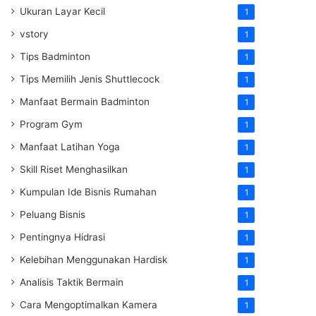
Ukuran Layar Kecil
1
vstory
1
Tips Badminton
1
Tips Memilih Jenis Shuttlecock
1
Manfaat Bermain Badminton
1
Program Gym
1
Manfaat Latihan Yoga
1
Skill Riset Menghasilkan
1
Kumpulan Ide Bisnis Rumahan
1
Peluang Bisnis
1
Pentingnya Hidrasi
1
Kelebihan Menggunakan Hardisk
1
Analisis Taktik Bermain
1
Cara Mengoptimalkan Kamera
1