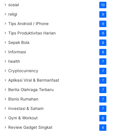
sosial
10
religi
9
Tips Android / iPhone
9
Tips Produktivitas Harian
9
Sepak Bola
8
Informasi
8
health
7
Cryptocurrency
7
Aplikasi Viral & Bermanfaat
7
Berita Olahraga Terbaru
7
Bisnis Rumahan
7
Investasi & Saham
7
Gym & Workout
6
Review Gadget Singkat
6