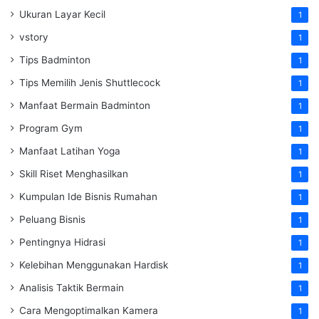
Ukuran Layar Kecil
1
vstory
1
Tips Badminton
1
Tips Memilih Jenis Shuttlecock
1
Manfaat Bermain Badminton
1
Program Gym
1
Manfaat Latihan Yoga
1
Skill Riset Menghasilkan
1
Kumpulan Ide Bisnis Rumahan
1
Peluang Bisnis
1
Pentingnya Hidrasi
1
Kelebihan Menggunakan Hardisk
1
Analisis Taktik Bermain
1
Cara Mengoptimalkan Kamera
1