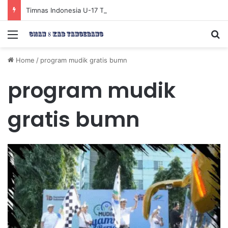
Timnas Indonesia U-17 Tereliminasi, Berikut 4 Tim Lolos ke Semifinal Piala AFF U-17 2026
Menu
Se
Home
/
program mudik gratis bumn
program mudik
gratis bumn