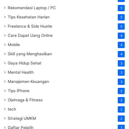
Rekomendasi Laptop / PC
5
Tips Kesehatan Harian
5
Freelance & Side Hustle
5
Cara Dapat Uang Online
4
Mobile
4
Skill yang Menghasilkan
4
Gaya Hidup Sehat
3
Mental Health
3
Manajemen Keuangan
3
Tips iPhone
2
Olahraga & Fitness
2
tech
2
Strategi UMKM
2
Daftar Pelatih
1