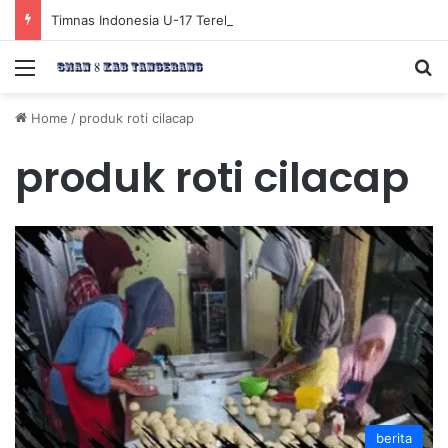
Timnas Indonesia U-17 Tereliminasi, Berikut 4 Tim Lolos ke Semifinal Piala AFF U-17 2026
Menu
Se
Home
/
produk roti cilacap
produk roti cilacap
berita