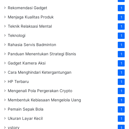
Rekomendasi Gadget
1
Menjaga Kualitas Produk
1
Teknik Relaksasi Mental
1
Teknologi
1
Rahasia Servis Badminton
1
Panduan Menentukan Strategi Bisnis
1
Gadget Kamera Aksi
1
Cara Menghindari Ketergantungan
1
HP Terbaru
1
Mengenali Pola Pergerakan Crypto
1
Membentuk Kebiasaan Mengelola Uang
1
Pemain Sepak Bola
1
Ukuran Layar Kecil
1
vstory
1