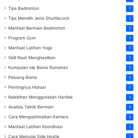
Tips Badminton
1
Tips Memilih Jenis Shuttlecock
1
Manfaat Bermain Badminton
1
Program Gym
1
Manfaat Latihan Yoga
1
Skill Riset Menghasilkan
1
Kumpulan Ide Bisnis Rumahan
1
Peluang Bisnis
1
Pentingnya Hidrasi
1
Kelebihan Menggunakan Hardisk
1
Analisis Taktik Bermain
1
Cara Mengoptimalkan Kamera
1
Manfaat Latihan Koordinasi
1
Cara Memulai Side Hustle
1