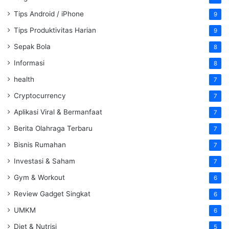
Tips Android / iPhone
9
Tips Produktivitas Harian
9
Sepak Bola
8
Informasi
8
health
7
Cryptocurrency
7
Aplikasi Viral & Bermanfaat
7
Berita Olahraga Terbaru
7
Bisnis Rumahan
7
Investasi & Saham
7
Gym & Workout
6
Review Gadget Singkat
6
UMKM
6
Diet & Nutrisi
5