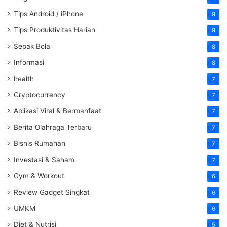
Tips Android / iPhone
9
Tips Produktivitas Harian
9
Sepak Bola
8
Informasi
8
health
7
Cryptocurrency
7
Aplikasi Viral & Bermanfaat
7
Berita Olahraga Terbaru
7
Bisnis Rumahan
7
Investasi & Saham
7
Gym & Workout
6
Review Gadget Singkat
6
UMKM
6
Diet & Nutrisi
5