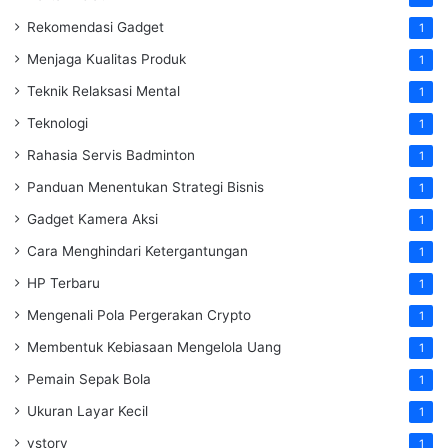
Rekomendasi Gadget
1
Menjaga Kualitas Produk
1
Teknik Relaksasi Mental
1
Teknologi
1
Rahasia Servis Badminton
1
Panduan Menentukan Strategi Bisnis
1
Gadget Kamera Aksi
1
Cara Menghindari Ketergantungan
1
HP Terbaru
1
Mengenali Pola Pergerakan Crypto
1
Membentuk Kebiasaan Mengelola Uang
1
Pemain Sepak Bola
1
Ukuran Layar Kecil
1
vstory
1