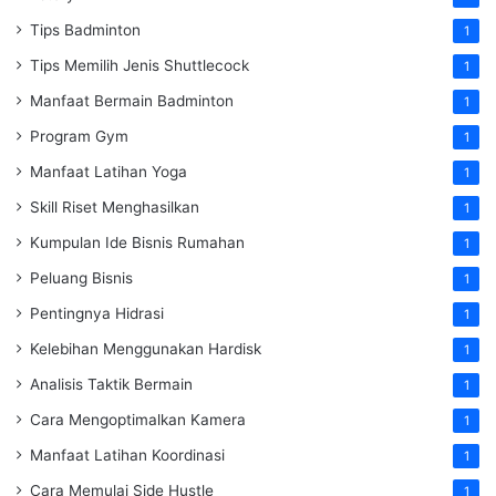
Tips Badminton
1
Tips Memilih Jenis Shuttlecock
1
Manfaat Bermain Badminton
1
Program Gym
1
Manfaat Latihan Yoga
1
Skill Riset Menghasilkan
1
Kumpulan Ide Bisnis Rumahan
1
Peluang Bisnis
1
Pentingnya Hidrasi
1
Kelebihan Menggunakan Hardisk
1
Analisis Taktik Bermain
1
Cara Mengoptimalkan Kamera
1
Manfaat Latihan Koordinasi
1
Cara Memulai Side Hustle
1