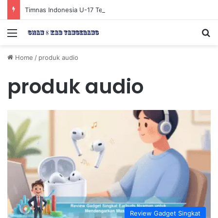
Timnas Indonesia U-17 Tereliminasi, Berikut 4 Tim Lolos ke Semifinal Piala AFF U-17 2026
Menu
Se
Home
/
produk audio
produk audio
Review Gadget Singkat