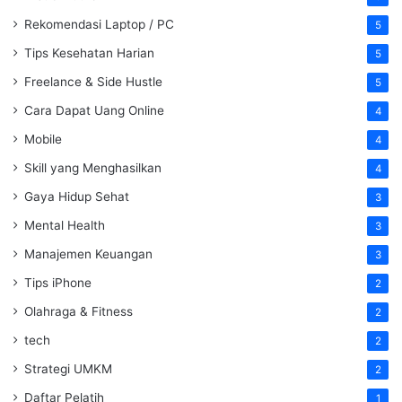
Rekomendasi Laptop / PC
5
Tips Kesehatan Harian
5
Freelance & Side Hustle
5
Cara Dapat Uang Online
4
Mobile
4
Skill yang Menghasilkan
4
Gaya Hidup Sehat
3
Mental Health
3
Manajemen Keuangan
3
Tips iPhone
2
Olahraga & Fitness
2
tech
2
Strategi UMKM
2
Daftar Pelatih
1