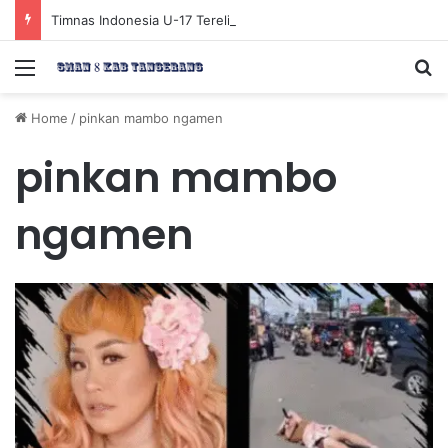
Timnas Indonesia U-17 Tereliminasi, Berikut 4 Tim Lolos ke Semifinal Piala AFF U-17 2026
Menu
Se
Home
/
pinkan mambo ngamen
pinkan mambo
ngamen