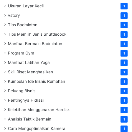
Ukuran Layar Kecil
1
vstory
1
Tips Badminton
1
Tips Memilih Jenis Shuttlecock
1
Manfaat Bermain Badminton
1
Program Gym
1
Manfaat Latihan Yoga
1
Skill Riset Menghasilkan
1
Kumpulan Ide Bisnis Rumahan
1
Peluang Bisnis
1
Pentingnya Hidrasi
1
Kelebihan Menggunakan Hardisk
1
Analisis Taktik Bermain
1
Cara Mengoptimalkan Kamera
1