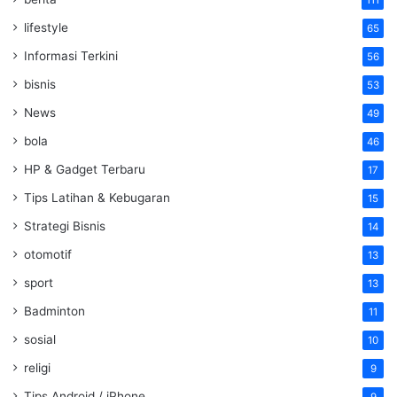
111
lifestyle
65
Informasi Terkini
56
bisnis
53
News
49
bola
46
HP & Gadget Terbaru
17
Tips Latihan & Kebugaran
15
Strategi Bisnis
14
otomotif
13
sport
13
Badminton
11
sosial
10
religi
9
Tips Android / iPhone