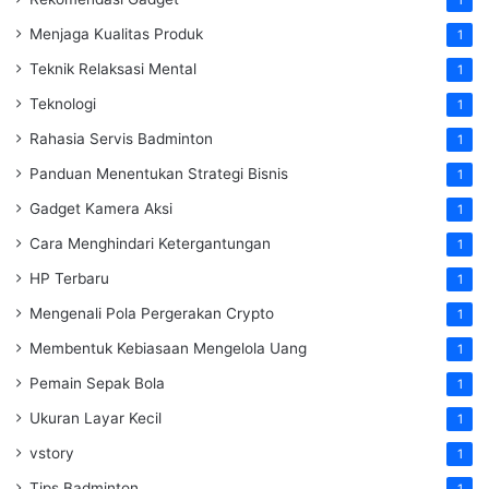
1
Menjaga Kualitas Produk
1
Teknik Relaksasi Mental
1
Teknologi
1
Rahasia Servis Badminton
1
Panduan Menentukan Strategi Bisnis
1
Gadget Kamera Aksi
1
Cara Menghindari Ketergantungan
1
HP Terbaru
1
Mengenali Pola Pergerakan Crypto
1
Membentuk Kebiasaan Mengelola Uang
1
Pemain Sepak Bola
1
Ukuran Layar Kecil
1
vstory
1
Tips Badminton