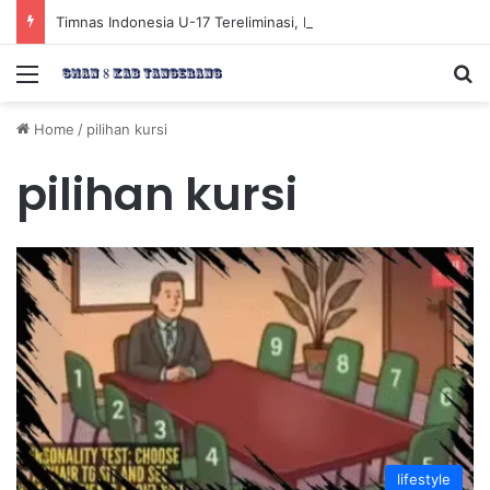
Timnas Indonesia U-17 Tereliminasi, Berikut 4 Tim Lolos ke Semifinal Piala AFF U-17 2026
Menu
Se
Home
/
pilihan kursi
pilihan kursi
lifestyle