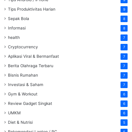
9
Tips Produktivitas Harian
9
Sepak Bola
8
Informasi
8
health
7
Cryptocurrency
7
Aplikasi Viral & Bermanfaat
7
Berita Olahraga Terbaru
7
Bisnis Rumahan
7
Investasi & Saham
7
Gym & Workout
6
Review Gadget Singkat
6
UMKM
6
Diet & Nutrisi
5
Rekomendasi Laptop / PC