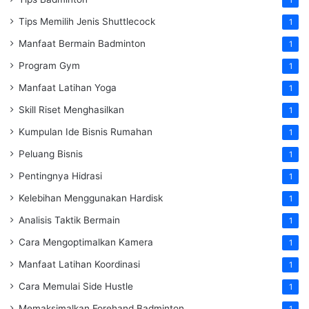
1
Tips Memilih Jenis Shuttlecock
1
Manfaat Bermain Badminton
1
Program Gym
1
Manfaat Latihan Yoga
1
Skill Riset Menghasilkan
1
Kumpulan Ide Bisnis Rumahan
1
Peluang Bisnis
1
Pentingnya Hidrasi
1
Kelebihan Menggunakan Hardisk
1
Analisis Taktik Bermain
1
Cara Mengoptimalkan Kamera
1
Manfaat Latihan Koordinasi
1
Cara Memulai Side Hustle
1
Memaksimalkan Forehand Badminton