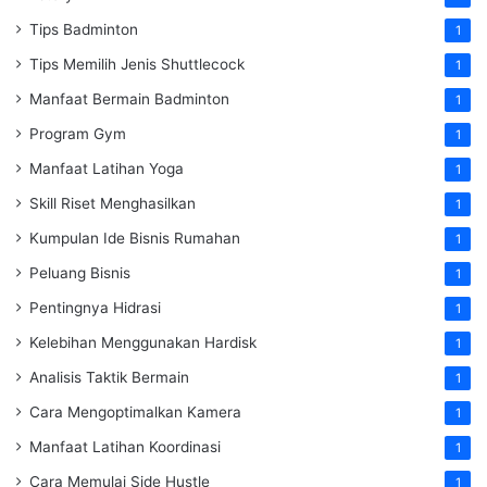
Tips Badminton
1
Tips Memilih Jenis Shuttlecock
1
Manfaat Bermain Badminton
1
Program Gym
1
Manfaat Latihan Yoga
1
Skill Riset Menghasilkan
1
Kumpulan Ide Bisnis Rumahan
1
Peluang Bisnis
1
Pentingnya Hidrasi
1
Kelebihan Menggunakan Hardisk
1
Analisis Taktik Bermain
1
Cara Mengoptimalkan Kamera
1
Manfaat Latihan Koordinasi
1
Cara Memulai Side Hustle
1