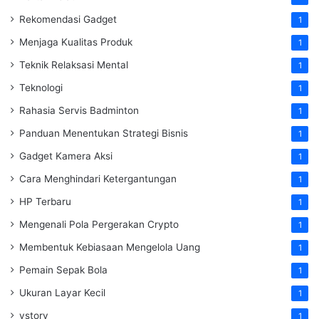
Rekomendasi Gadget
1
Menjaga Kualitas Produk
1
Teknik Relaksasi Mental
1
Teknologi
1
Rahasia Servis Badminton
1
Panduan Menentukan Strategi Bisnis
1
Gadget Kamera Aksi
1
Cara Menghindari Ketergantungan
1
HP Terbaru
1
Mengenali Pola Pergerakan Crypto
1
Membentuk Kebiasaan Mengelola Uang
1
Pemain Sepak Bola
1
Ukuran Layar Kecil
1
vstory
1