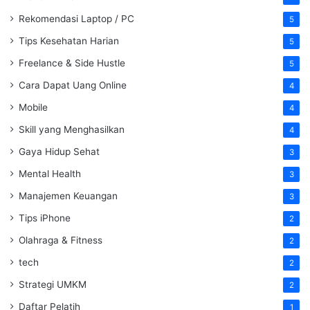
Rekomendasi Laptop / PC
5
Tips Kesehatan Harian
5
Freelance & Side Hustle
5
Cara Dapat Uang Online
4
Mobile
4
Skill yang Menghasilkan
4
Gaya Hidup Sehat
3
Mental Health
3
Manajemen Keuangan
3
Tips iPhone
2
Olahraga & Fitness
2
tech
2
Strategi UMKM
2
Daftar Pelatih
1