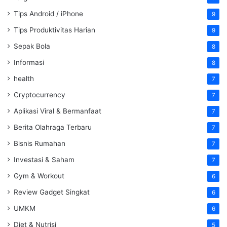
Tips Android / iPhone
9
Tips Produktivitas Harian
9
Sepak Bola
8
Informasi
8
health
7
Cryptocurrency
7
Aplikasi Viral & Bermanfaat
7
Berita Olahraga Terbaru
7
Bisnis Rumahan
7
Investasi & Saham
7
Gym & Workout
6
Review Gadget Singkat
6
UMKM
6
Diet & Nutrisi
5