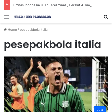
Timnas Indonesia U-17 Tereliminasi, Berikut 4 Tim Lolos ke Semifinal Piala AFF U-17 2026
Menu
Se
Home
/
pesepakbola italia
pesepakbola italia
bola