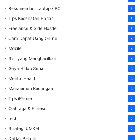
Rekomendasi Laptop / PC
5
Tips Kesehatan Harian
5
Freelance & Side Hustle
5
Cara Dapat Uang Online
4
Mobile
4
Skill yang Menghasilkan
4
Gaya Hidup Sehat
3
Mental Health
3
Manajemen Keuangan
3
Tips iPhone
2
Olahraga & Fitness
2
tech
2
Strategi UMKM
2
Daftar Pelatih
1