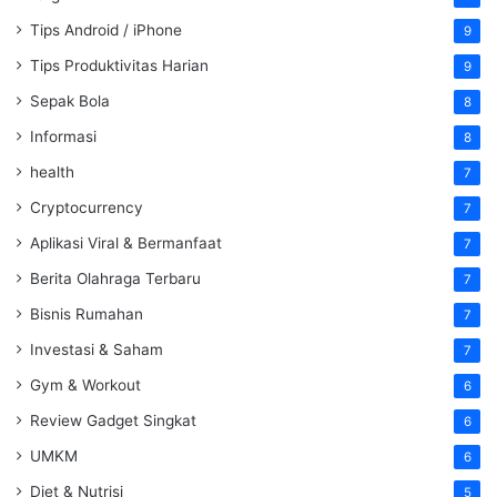
Tips Android / iPhone
9
Tips Produktivitas Harian
9
Sepak Bola
8
Informasi
8
health
7
Cryptocurrency
7
Aplikasi Viral & Bermanfaat
7
Berita Olahraga Terbaru
7
Bisnis Rumahan
7
Investasi & Saham
7
Gym & Workout
6
Review Gadget Singkat
6
UMKM
6
Diet & Nutrisi
5