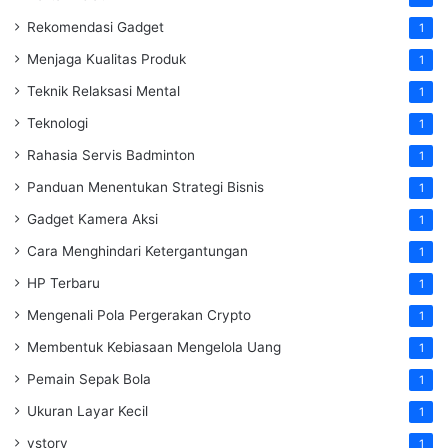
Rekomendasi Gadget
1
Menjaga Kualitas Produk
1
Teknik Relaksasi Mental
1
Teknologi
1
Rahasia Servis Badminton
1
Panduan Menentukan Strategi Bisnis
1
Gadget Kamera Aksi
1
Cara Menghindari Ketergantungan
1
HP Terbaru
1
Mengenali Pola Pergerakan Crypto
1
Membentuk Kebiasaan Mengelola Uang
1
Pemain Sepak Bola
1
Ukuran Layar Kecil
1
vstory
1