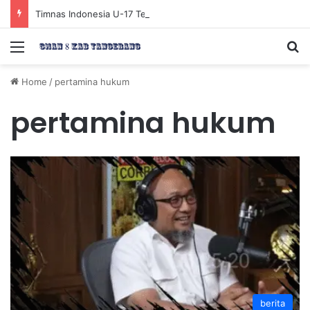
Timnas Indonesia U-17 Tereliminasi, Berikut 4 Tim Lolos ke Semifinal Piala AFF U-17 2026
Menu
Se
Home
/
pertamina hukum
pertamina hukum
berita