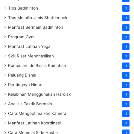
Tips Badminton
1
Tips Memilih Jenis Shuttlecock
1
Manfaat Bermain Badminton
1
Program Gym
1
Manfaat Latihan Yoga
1
Skill Riset Menghasilkan
1
Kumpulan Ide Bisnis Rumahan
1
Peluang Bisnis
1
Pentingnya Hidrasi
1
Kelebihan Menggunakan Hardisk
1
Analisis Taktik Bermain
1
Cara Mengoptimalkan Kamera
1
Manfaat Latihan Koordinasi
1
Cara Memulai Side Hustle
1