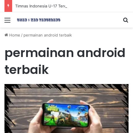
Timnas Indonesia U-17 Tereliminasi, Berikut 4 Tim Lolos ke Semifinal Piala AFF U-17 2026
Menu
Se
Home
/
permainan android terbaik
permainan android
terbaik