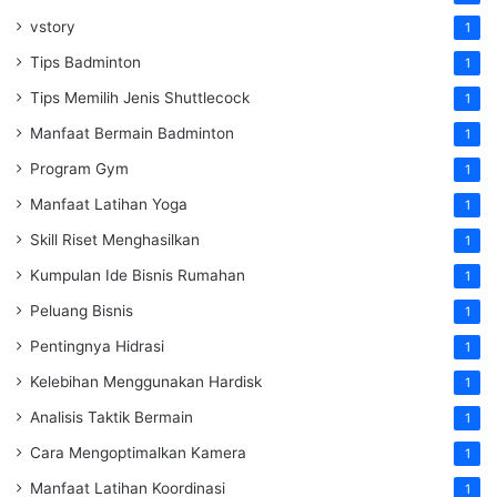
vstory
1
Tips Badminton
1
Tips Memilih Jenis Shuttlecock
1
Manfaat Bermain Badminton
1
Program Gym
1
Manfaat Latihan Yoga
1
Skill Riset Menghasilkan
1
Kumpulan Ide Bisnis Rumahan
1
Peluang Bisnis
1
Pentingnya Hidrasi
1
Kelebihan Menggunakan Hardisk
1
Analisis Taktik Bermain
1
Cara Mengoptimalkan Kamera
1
Manfaat Latihan Koordinasi
1