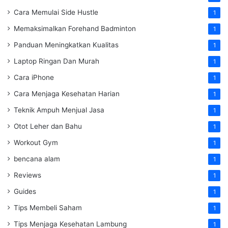
Cara Memulai Side Hustle
1
Memaksimalkan Forehand Badminton
1
Panduan Meningkatkan Kualitas
1
Laptop Ringan Dan Murah
1
Cara iPhone
1
Cara Menjaga Kesehatan Harian
1
Teknik Ampuh Menjual Jasa
1
Otot Leher dan Bahu
1
Workout Gym
1
bencana alam
1
Reviews
1
Guides
1
Tips Membeli Saham
1
Tips Menjaga Kesehatan Lambung
1