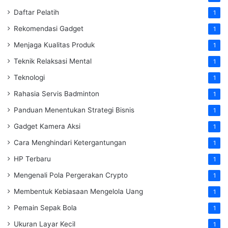
Daftar Pelatih
1
Rekomendasi Gadget
1
Menjaga Kualitas Produk
1
Teknik Relaksasi Mental
1
Teknologi
1
Rahasia Servis Badminton
1
Panduan Menentukan Strategi Bisnis
1
Gadget Kamera Aksi
1
Cara Menghindari Ketergantungan
1
HP Terbaru
1
Mengenali Pola Pergerakan Crypto
1
Membentuk Kebiasaan Mengelola Uang
1
Pemain Sepak Bola
1
Ukuran Layar Kecil
1