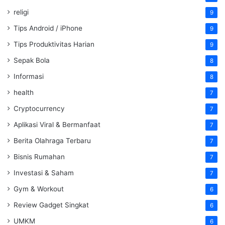
religi
9
Tips Android / iPhone
9
Tips Produktivitas Harian
9
Sepak Bola
8
Informasi
8
health
7
Cryptocurrency
7
Aplikasi Viral & Bermanfaat
7
Berita Olahraga Terbaru
7
Bisnis Rumahan
7
Investasi & Saham
7
Gym & Workout
6
Review Gadget Singkat
6
UMKM
6