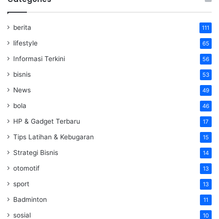
berita
111
lifestyle
65
Informasi Terkini
56
bisnis
53
News
49
bola
46
HP & Gadget Terbaru
17
Tips Latihan & Kebugaran
15
Strategi Bisnis
14
otomotif
13
sport
13
Badminton
11
sosial
10