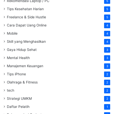
Rekomendasi Laptop / PC
5
Tips Kesehatan Harian
5
Freelance & Side Hustle
5
Cara Dapat Uang Online
4
Mobile
4
Skill yang Menghasilkan
4
Gaya Hidup Sehat
3
Mental Health
3
Manajemen Keuangan
3
Tips iPhone
2
Olahraga & Fitness
2
tech
2
Strategi UMKM
2
Daftar Pelatih
1