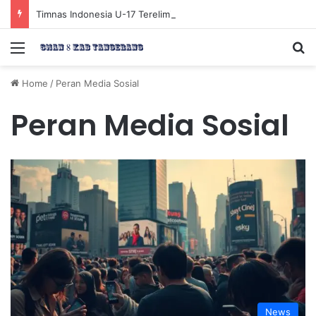
Timnas Indonesia U-17 Tereliminasi, Berikut 4 Tim Lolos ke Semifinal Piala AFF U-17 2026
Menu
Se
Home
/
Peran Media Sosial
Peran Media Sosial
News