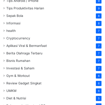
Tips Android / iPhone
9
Tips Produktivitas Harian
9
Sepak Bola
8
Informasi
8
health
7
Cryptocurrency
7
Aplikasi Viral & Bermanfaat
7
Berita Olahraga Terbaru
7
Bisnis Rumahan
7
Investasi & Saham
7
Gym & Workout
6
Review Gadget Singkat
6
UMKM
6
Diet & Nutrisi
5