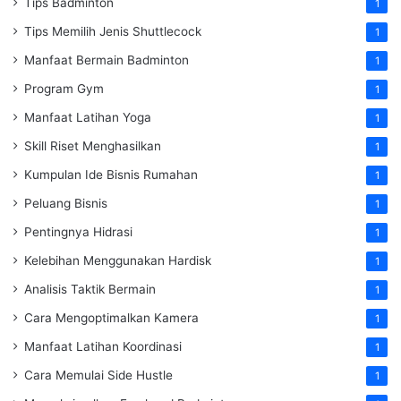
Tips Badminton
1
Tips Memilih Jenis Shuttlecock
1
Manfaat Bermain Badminton
1
Program Gym
1
Manfaat Latihan Yoga
1
Skill Riset Menghasilkan
1
Kumpulan Ide Bisnis Rumahan
1
Peluang Bisnis
1
Pentingnya Hidrasi
1
Kelebihan Menggunakan Hardisk
1
Analisis Taktik Bermain
1
Cara Mengoptimalkan Kamera
1
Manfaat Latihan Koordinasi
1
Cara Memulai Side Hustle
1