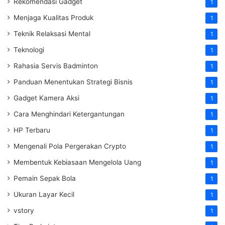
Rekomendasi Gadget
1
Menjaga Kualitas Produk
1
Teknik Relaksasi Mental
1
Teknologi
1
Rahasia Servis Badminton
1
Panduan Menentukan Strategi Bisnis
1
Gadget Kamera Aksi
1
Cara Menghindari Ketergantungan
1
HP Terbaru
1
Mengenali Pola Pergerakan Crypto
1
Membentuk Kebiasaan Mengelola Uang
1
Pemain Sepak Bola
1
Ukuran Layar Kecil
1
vstory
1