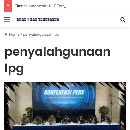
Timnas Indonesia U-17 Tereliminasi, Berikut 4 Tim Lolos ke Semifinal Piala AFF U-17 2026
Menu
Se
Home
/
penyalahgunaan lpg
penyalahgunaan
lpg