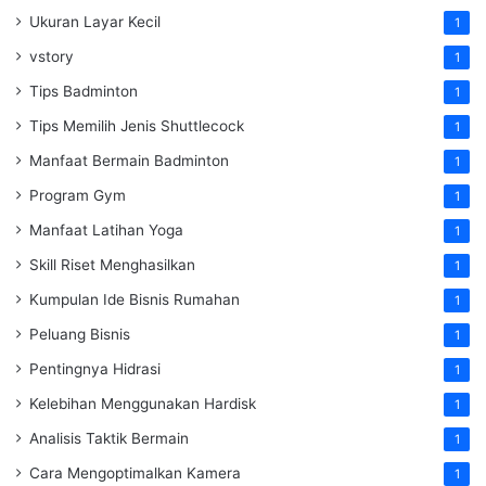
Ukuran Layar Kecil
1
vstory
1
Tips Badminton
1
Tips Memilih Jenis Shuttlecock
1
Manfaat Bermain Badminton
1
Program Gym
1
Manfaat Latihan Yoga
1
Skill Riset Menghasilkan
1
Kumpulan Ide Bisnis Rumahan
1
Peluang Bisnis
1
Pentingnya Hidrasi
1
Kelebihan Menggunakan Hardisk
1
Analisis Taktik Bermain
1
Cara Mengoptimalkan Kamera
1