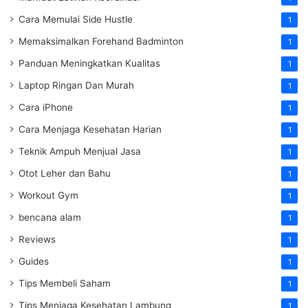
Cara Memulai Side Hustle
1
Memaksimalkan Forehand Badminton
1
Panduan Meningkatkan Kualitas
1
Laptop Ringan Dan Murah
1
Cara iPhone
1
Cara Menjaga Kesehatan Harian
1
Teknik Ampuh Menjual Jasa
1
Otot Leher dan Bahu
1
Workout Gym
1
bencana alam
1
Reviews
1
Guides
1
Tips Membeli Saham
1
Tips Menjaga Kesehatan Lambung
1