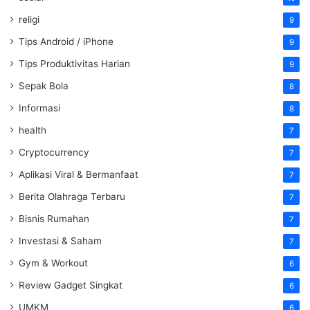
religi
9
Tips Android / iPhone
9
Tips Produktivitas Harian
9
Sepak Bola
8
Informasi
8
health
7
Cryptocurrency
7
Aplikasi Viral & Bermanfaat
7
Berita Olahraga Terbaru
7
Bisnis Rumahan
7
Investasi & Saham
7
Gym & Workout
6
Review Gadget Singkat
6
UMKM
6