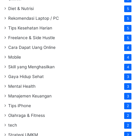
Diet & Nutrisi
5
Rekomendasi Laptop / PC
5
Tips Kesehatan Harian
5
Freelance & Side Hustle
5
Cara Dapat Uang Online
4
Mobile
4
Skill yang Menghasilkan
4
Gaya Hidup Sehat
3
Mental Health
3
Manajemen Keuangan
3
Tips iPhone
2
Olahraga & Fitness
2
tech
2
Strategi UMKM
2