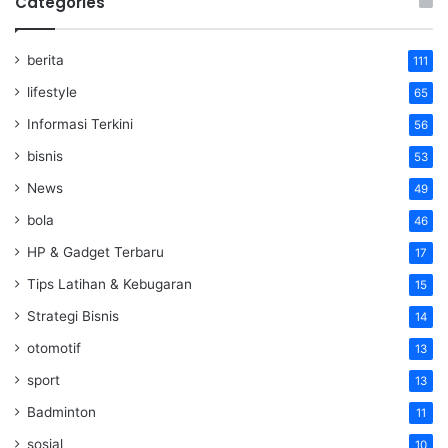
Categories
berita
111
lifestyle
65
Informasi Terkini
56
bisnis
53
News
49
bola
46
HP & Gadget Terbaru
17
Tips Latihan & Kebugaran
15
Strategi Bisnis
14
otomotif
13
sport
13
Badminton
11
sosial
10