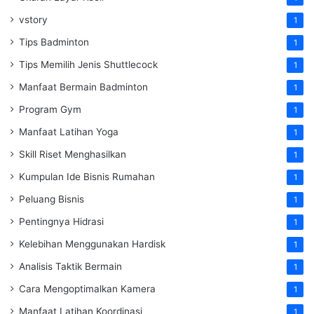
vstory
1
Tips Badminton
1
Tips Memilih Jenis Shuttlecock
1
Manfaat Bermain Badminton
1
Program Gym
1
Manfaat Latihan Yoga
1
Skill Riset Menghasilkan
1
Kumpulan Ide Bisnis Rumahan
1
Peluang Bisnis
1
Pentingnya Hidrasi
1
Kelebihan Menggunakan Hardisk
1
Analisis Taktik Bermain
1
Cara Mengoptimalkan Kamera
1
Manfaat Latihan Koordinasi
1