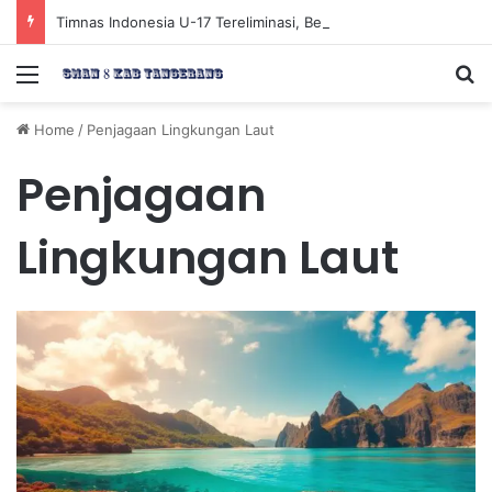
Timnas Indonesia U-17 Tereliminasi, Berikut 4 Tim Lolos ke Semifinal Piala AFF U-17 2026
Menu
Se
Home
/
Penjagaan Lingkungan Laut
Penjagaan
Lingkungan Laut