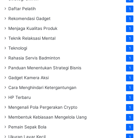
Daftar Pelatih
1
Rekomendasi Gadget
1
Menjaga Kualitas Produk
1
Teknik Relaksasi Mental
1
Teknologi
1
Rahasia Servis Badminton
1
Panduan Menentukan Strategi Bisnis
1
Gadget Kamera Aksi
1
Cara Menghindari Ketergantungan
1
HP Terbaru
1
Mengenali Pola Pergerakan Crypto
1
Membentuk Kebiasaan Mengelola Uang
1
Pemain Sepak Bola
1
Ukuran Layar Kecil
1