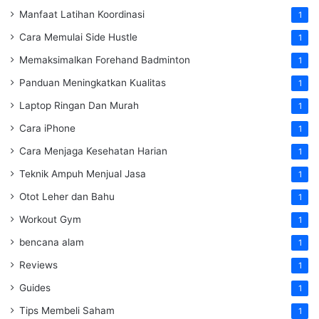
Manfaat Latihan Koordinasi
1
Cara Memulai Side Hustle
1
Memaksimalkan Forehand Badminton
1
Panduan Meningkatkan Kualitas
1
Laptop Ringan Dan Murah
1
Cara iPhone
1
Cara Menjaga Kesehatan Harian
1
Teknik Ampuh Menjual Jasa
1
Otot Leher dan Bahu
1
Workout Gym
1
bencana alam
1
Reviews
1
Guides
1
Tips Membeli Saham
1