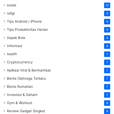
sosial
10
religi
9
Tips Android / iPhone
9
Tips Produktivitas Harian
9
Sepak Bola
8
Informasi
8
health
7
Cryptocurrency
7
Aplikasi Viral & Bermanfaat
7
Berita Olahraga Terbaru
7
Bisnis Rumahan
7
Investasi & Saham
7
Gym & Workout
6
Review Gadget Singkat
6