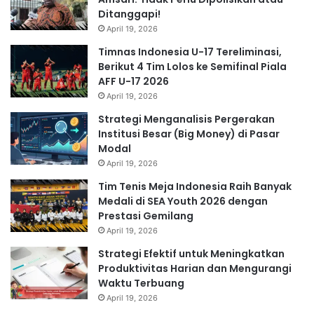
Ditanggapi!
April 19, 2026
Timnas Indonesia U-17 Tereliminasi,
Berikut 4 Tim Lolos ke Semifinal Piala
AFF U-17 2026
April 19, 2026
Strategi Menganalisis Pergerakan
Institusi Besar (Big Money) di Pasar
Modal
April 19, 2026
Tim Tenis Meja Indonesia Raih Banyak
Medali di SEA Youth 2026 dengan
Prestasi Gemilang
April 19, 2026
Strategi Efektif untuk Meningkatkan
Produktivitas Harian dan Mengurangi
Waktu Terbuang
April 19, 2026