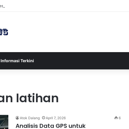
sia U-17 Tereliminasi, Berikut 4 Tim Lolos ke Semifinal Piala AFF U-17 
Informasi Terkini
n latihan
Atok Dalang
April 7, 2026
6
Analisis Data GPS untuk