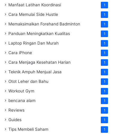
Manfaat Latihan Koordinasi
1
Cara Memulai Side Hustle
1
Memaksimalkan Forehand Badminton
1
Panduan Meningkatkan Kualitas
1
Laptop Ringan Dan Murah
1
Cara iPhone
1
Cara Menjaga Kesehatan Harian
1
Teknik Ampuh Menjual Jasa
1
Otot Leher dan Bahu
1
Workout Gym
1
bencana alam
1
Reviews
1
Guides
1
Tips Membeli Saham
1