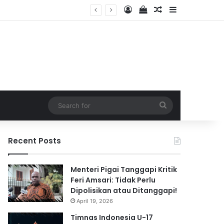
Log In
View your shopping 
Random Article
Sidebar
2026
Search
for
Recent Posts
Menteri Pigai Tanggapi Kritik
Feri Amsari: Tidak Perlu
Dipolisikan atau Ditanggapi!
April 19, 2026
Timnas Indonesia U-17