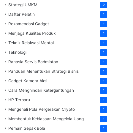
Strategi UMKM
2
Daftar Pelatih
1
Rekomendasi Gadget
1
Menjaga Kualitas Produk
1
Teknik Relaksasi Mental
1
Teknologi
1
Rahasia Servis Badminton
1
Panduan Menentukan Strategi Bisnis
1
Gadget Kamera Aksi
1
Cara Menghindari Ketergantungan
1
HP Terbaru
1
Mengenali Pola Pergerakan Crypto
1
Membentuk Kebiasaan Mengelola Uang
1
Pemain Sepak Bola
1