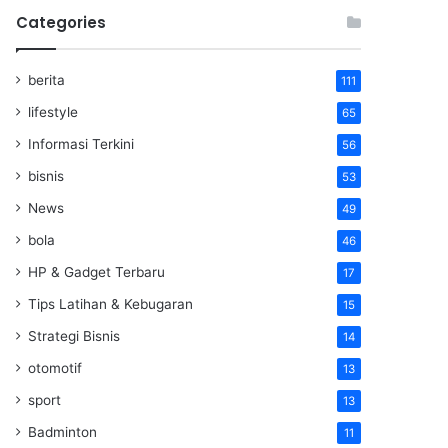
Categories
berita
111
lifestyle
65
Informasi Terkini
56
bisnis
53
News
49
bola
46
HP & Gadget Terbaru
17
Tips Latihan & Kebugaran
15
Strategi Bisnis
14
otomotif
13
sport
13
Badminton
11