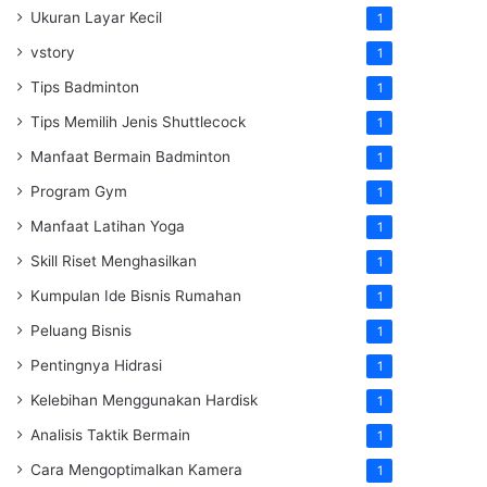
Ukuran Layar Kecil
1
vstory
1
Tips Badminton
1
Tips Memilih Jenis Shuttlecock
1
Manfaat Bermain Badminton
1
Program Gym
1
Manfaat Latihan Yoga
1
Skill Riset Menghasilkan
1
Kumpulan Ide Bisnis Rumahan
1
Peluang Bisnis
1
Pentingnya Hidrasi
1
Kelebihan Menggunakan Hardisk
1
Analisis Taktik Bermain
1
Cara Mengoptimalkan Kamera
1