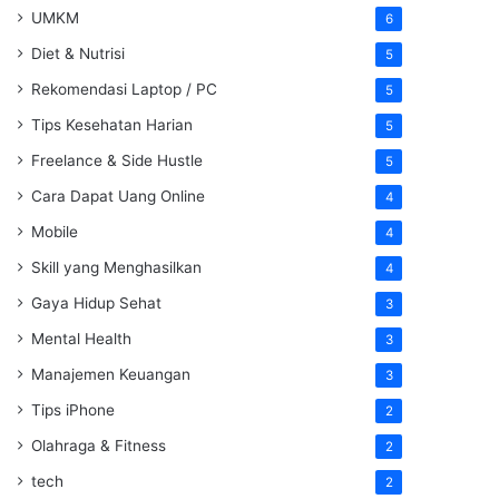
UMKM
6
Diet & Nutrisi
5
Rekomendasi Laptop / PC
5
Tips Kesehatan Harian
5
Freelance & Side Hustle
5
Cara Dapat Uang Online
4
Mobile
4
Skill yang Menghasilkan
4
Gaya Hidup Sehat
3
Mental Health
3
Manajemen Keuangan
3
Tips iPhone
2
Olahraga & Fitness
2
tech
2