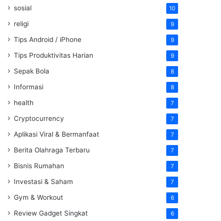
sosial
10
religi
9
Tips Android / iPhone
9
Tips Produktivitas Harian
9
Sepak Bola
8
Informasi
8
health
7
Cryptocurrency
7
Aplikasi Viral & Bermanfaat
7
Berita Olahraga Terbaru
7
Bisnis Rumahan
7
Investasi & Saham
7
Gym & Workout
6
Review Gadget Singkat
6