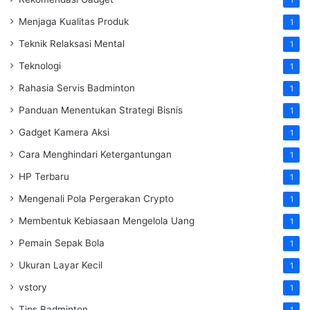
1
Menjaga Kualitas Produk
1
Teknik Relaksasi Mental
1
Teknologi
1
Rahasia Servis Badminton
1
Panduan Menentukan Strategi Bisnis
1
Gadget Kamera Aksi
1
Cara Menghindari Ketergantungan
1
HP Terbaru
1
Mengenali Pola Pergerakan Crypto
1
Membentuk Kebiasaan Mengelola Uang
1
Pemain Sepak Bola
1
Ukuran Layar Kecil
1
vstory
1
Tips Badminton