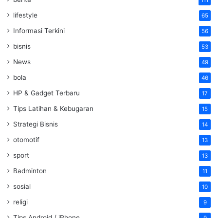
111
lifestyle
65
Informasi Terkini
56
bisnis
53
News
49
bola
46
HP & Gadget Terbaru
17
Tips Latihan & Kebugaran
15
Strategi Bisnis
14
otomotif
13
sport
13
Badminton
11
sosial
10
religi
9
Tips Android / iPhone