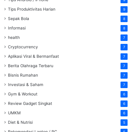
9
Tips Produktivitas Harian
9
Sepak Bola
8
Informasi
8
health
7
Cryptocurrency
7
Aplikasi Viral & Bermanfaat
7
Berita Olahraga Terbaru
7
Bisnis Rumahan
7
Investasi & Saham
7
Gym & Workout
6
Review Gadget Singkat
6
UMKM
6
Diet & Nutrisi
5
Rekomendasi Laptop / PC