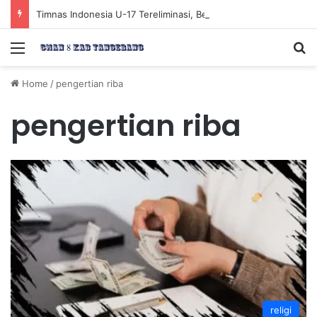
Timnas Indonesia U-17 Tereliminasi, Berikut 4 Tim Lolos ke Semifinal Piala AFF U-17 2026
Menu
Se
Home
/
pengertian riba
pengertian riba
religi