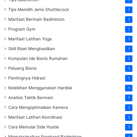
1
Tips Memilih Jenis Shuttlecock
1
Manfaat Bermain Badminton
1
Program Gym
1
Manfaat Latihan Yoga
1
Skill Riset Menghasilkan
1
Kumpulan Ide Bisnis Rumahan
1
Peluang Bisnis
1
Pentingnya Hidrasi
1
Kelebihan Menggunakan Hardisk
1
Analisis Taktik Bermain
1
Cara Mengoptimalkan Kamera
1
Manfaat Latihan Koordinasi
1
Cara Memulai Side Hustle
1
Memaksimalkan Forehand Badminton