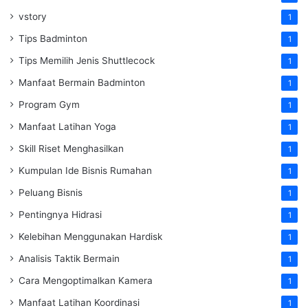
vstory
1
Tips Badminton
1
Tips Memilih Jenis Shuttlecock
1
Manfaat Bermain Badminton
1
Program Gym
1
Manfaat Latihan Yoga
1
Skill Riset Menghasilkan
1
Kumpulan Ide Bisnis Rumahan
1
Peluang Bisnis
1
Pentingnya Hidrasi
1
Kelebihan Menggunakan Hardisk
1
Analisis Taktik Bermain
1
Cara Mengoptimalkan Kamera
1
Manfaat Latihan Koordinasi
1