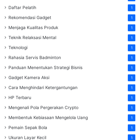
Daftar Pelatih
1
Rekomendasi Gadget
1
Menjaga Kualitas Produk
1
Teknik Relaksasi Mental
1
Teknologi
1
Rahasia Servis Badminton
1
Panduan Menentukan Strategi Bisnis
1
Gadget Kamera Aksi
1
Cara Menghindari Ketergantungan
1
HP Terbaru
1
Mengenali Pola Pergerakan Crypto
1
Membentuk Kebiasaan Mengelola Uang
1
Pemain Sepak Bola
1
Ukuran Layar Kecil
1