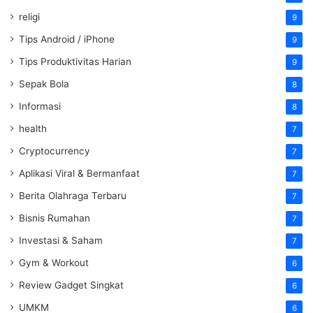
religi
9
Tips Android / iPhone
9
Tips Produktivitas Harian
9
Sepak Bola
8
Informasi
8
health
7
Cryptocurrency
7
Aplikasi Viral & Bermanfaat
7
Berita Olahraga Terbaru
7
Bisnis Rumahan
7
Investasi & Saham
7
Gym & Workout
6
Review Gadget Singkat
6
UMKM
6