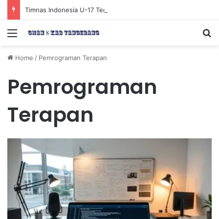
Timnas Indonesia U-17 Tereliminasi, Berikut 4 Tim Lolos ke Semifinal Piala AFF U-17 2026
Menu
Se
Home
/
Pemrograman Terapan
Pemrograman
Terapan