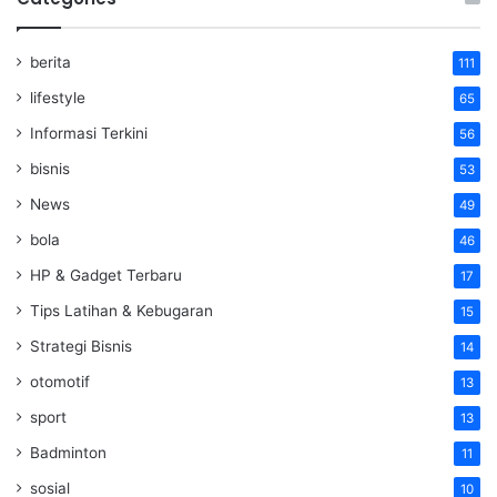
berita
111
lifestyle
65
Informasi Terkini
56
bisnis
53
News
49
bola
46
HP & Gadget Terbaru
17
Tips Latihan & Kebugaran
15
Strategi Bisnis
14
otomotif
13
sport
13
Badminton
11
sosial
10