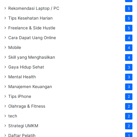
Rekomendasi Laptop / PC
5
Tips Kesehatan Harian
5
Freelance & Side Hustle
5
Cara Dapat Uang Online
4
Mobile
4
Skill yang Menghasilkan
4
Gaya Hidup Sehat
3
Mental Health
3
Manajemen Keuangan
3
Tips iPhone
2
Olahraga & Fitness
2
tech
2
Strategi UMKM
2
Daftar Pelatih
1