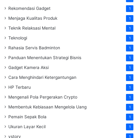
Rekomendasi Gadget
1
Menjaga Kualitas Produk
1
Teknik Relaksasi Mental
1
Teknologi
1
Rahasia Servis Badminton
1
Panduan Menentukan Strategi Bisnis
1
Gadget Kamera Aksi
1
Cara Menghindari Ketergantungan
1
HP Terbaru
1
Mengenali Pola Pergerakan Crypto
1
Membentuk Kebiasaan Mengelola Uang
1
Pemain Sepak Bola
1
Ukuran Layar Kecil
1
vstory
1