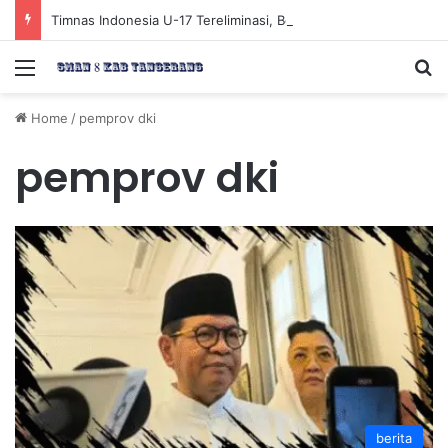
Timnas Indonesia U-17 Tereliminasi, Berikut 4 Tim Lolos ke Semifinal Piala AFF U-17 2026
Menu
Se
Home
/
pemprov dki
pemprov dki
berita