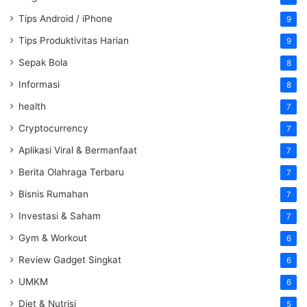
Tips Android / iPhone
9
Tips Produktivitas Harian
9
Sepak Bola
8
Informasi
8
health
7
Cryptocurrency
7
Aplikasi Viral & Bermanfaat
7
Berita Olahraga Terbaru
7
Bisnis Rumahan
7
Investasi & Saham
7
Gym & Workout
6
Review Gadget Singkat
6
UMKM
6
Diet & Nutrisi
5