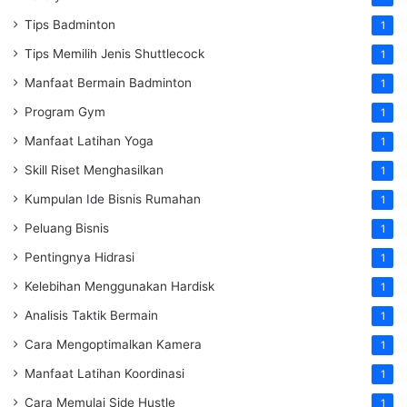
Tips Badminton
1
Tips Memilih Jenis Shuttlecock
1
Manfaat Bermain Badminton
1
Program Gym
1
Manfaat Latihan Yoga
1
Skill Riset Menghasilkan
1
Kumpulan Ide Bisnis Rumahan
1
Peluang Bisnis
1
Pentingnya Hidrasi
1
Kelebihan Menggunakan Hardisk
1
Analisis Taktik Bermain
1
Cara Mengoptimalkan Kamera
1
Manfaat Latihan Koordinasi
1
Cara Memulai Side Hustle
1