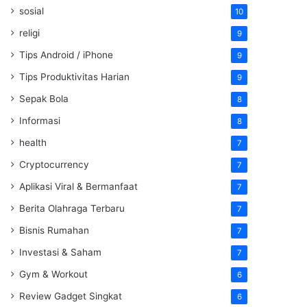
sosial
10
religi
9
Tips Android / iPhone
9
Tips Produktivitas Harian
9
Sepak Bola
8
Informasi
8
health
7
Cryptocurrency
7
Aplikasi Viral & Bermanfaat
7
Berita Olahraga Terbaru
7
Bisnis Rumahan
7
Investasi & Saham
7
Gym & Workout
6
Review Gadget Singkat
6