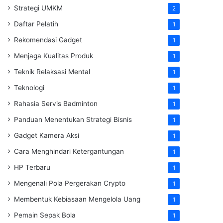
Strategi UMKM
2
Daftar Pelatih
1
Rekomendasi Gadget
1
Menjaga Kualitas Produk
1
Teknik Relaksasi Mental
1
Teknologi
1
Rahasia Servis Badminton
1
Panduan Menentukan Strategi Bisnis
1
Gadget Kamera Aksi
1
Cara Menghindari Ketergantungan
1
HP Terbaru
1
Mengenali Pola Pergerakan Crypto
1
Membentuk Kebiasaan Mengelola Uang
1
Pemain Sepak Bola
1