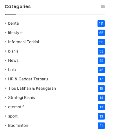
Categories
berita
111
lifestyle
65
Informasi Terkini
56
bisnis
53
News
49
bola
46
HP & Gadget Terbaru
17
Tips Latihan & Kebugaran
15
Strategi Bisnis
14
otomotif
13
sport
13
Badminton
11