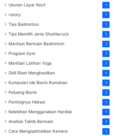
Ukuran Layar Kecil
1
vstory
1
Tips Badminton
1
Tips Memilih Jenis Shuttlecock
1
Manfaat Bermain Badminton
1
Program Gym
1
Manfaat Latihan Yoga
1
Skill Riset Menghasilkan
1
Kumpulan Ide Bisnis Rumahan
1
Peluang Bisnis
1
Pentingnya Hidrasi
1
Kelebihan Menggunakan Hardisk
1
Analisis Taktik Bermain
1
Cara Mengoptimalkan Kamera
1