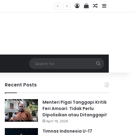
Log In
View your shopping 
Random Article
Sidebar
2026
Search
for
Recent Posts
Menteri Pigai Tanggapi Kritik
Feri Amsari: Tidak Perlu
Dipolisikan atau Ditanggapi!
April 19, 2026
Timnas Indonesia U-17