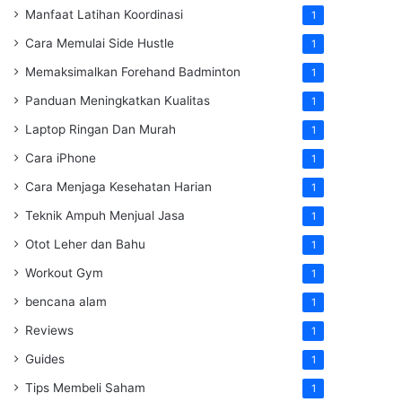
Manfaat Latihan Koordinasi
1
Cara Memulai Side Hustle
1
Memaksimalkan Forehand Badminton
1
Panduan Meningkatkan Kualitas
1
Laptop Ringan Dan Murah
1
Cara iPhone
1
Cara Menjaga Kesehatan Harian
1
Teknik Ampuh Menjual Jasa
1
Otot Leher dan Bahu
1
Workout Gym
1
bencana alam
1
Reviews
1
Guides
1
Tips Membeli Saham
1