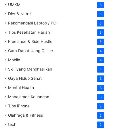
UMKM
6
Diet & Nutrisi
5
Rekomendasi Laptop / PC
5
Tips Kesehatan Harian
5
Freelance & Side Hustle
5
Cara Dapat Uang Online
4
Mobile
4
Skill yang Menghasilkan
4
Gaya Hidup Sehat
3
Mental Health
3
Manajemen Keuangan
3
Tips iPhone
2
Olahraga & Fitness
2
tech
2