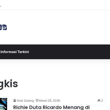
sia U-17 Tereliminasi, Berikut 4 Tim Lolos ke Semifinal Piala AFF U-17 
Informasi Terkini
gkis
Atok Dalang
Maret 29, 2026
2
Richie Duta Ricardo Menang di