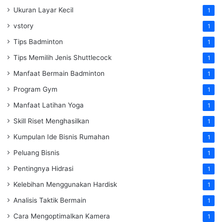
Ukuran Layar Kecil
1
vstory
1
Tips Badminton
1
Tips Memilih Jenis Shuttlecock
1
Manfaat Bermain Badminton
1
Program Gym
1
Manfaat Latihan Yoga
1
Skill Riset Menghasilkan
1
Kumpulan Ide Bisnis Rumahan
1
Peluang Bisnis
1
Pentingnya Hidrasi
1
Kelebihan Menggunakan Hardisk
1
Analisis Taktik Bermain
1
Cara Mengoptimalkan Kamera
1