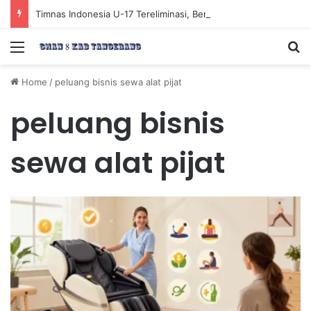
Timnas Indonesia U-17 Tereliminasi, Berikut 4 Tim Lolos ke Semifinal Piala AFF U-17 2026
Menu
Se
Home
/
peluang bisnis sewa alat pijat
peluang bisnis
sewa alat pijat