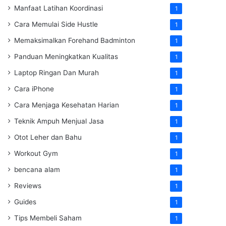
Manfaat Latihan Koordinasi
1
Cara Memulai Side Hustle
1
Memaksimalkan Forehand Badminton
1
Panduan Meningkatkan Kualitas
1
Laptop Ringan Dan Murah
1
Cara iPhone
1
Cara Menjaga Kesehatan Harian
1
Teknik Ampuh Menjual Jasa
1
Otot Leher dan Bahu
1
Workout Gym
1
bencana alam
1
Reviews
1
Guides
1
Tips Membeli Saham
1