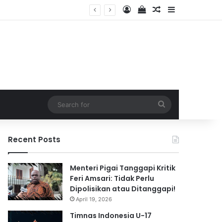
Log In
View your shopping 
Random Article
Sidebar
2026
Search
for
Recent Posts
Menteri Pigai Tanggapi Kritik
Feri Amsari: Tidak Perlu
Dipolisikan atau Ditanggapi!
April 19, 2026
Timnas Indonesia U-17