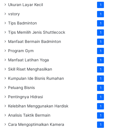
Ukuran Layar Kecil
1
vstory
1
Tips Badminton
1
Tips Memilih Jenis Shuttlecock
1
Manfaat Bermain Badminton
1
Program Gym
1
Manfaat Latihan Yoga
1
Skill Riset Menghasilkan
1
Kumpulan Ide Bisnis Rumahan
1
Peluang Bisnis
1
Pentingnya Hidrasi
1
Kelebihan Menggunakan Hardisk
1
Analisis Taktik Bermain
1
Cara Mengoptimalkan Kamera
1