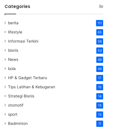
Categories
berita
111
lifestyle
65
Informasi Terkini
56
bisnis
53
News
49
bola
46
HP & Gadget Terbaru
17
Tips Latihan & Kebugaran
15
Strategi Bisnis
14
otomotif
13
sport
13
Badminton
11