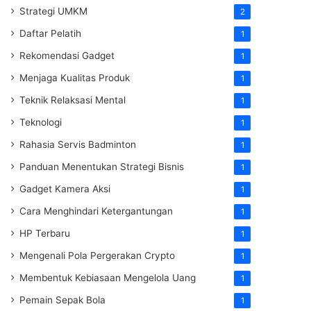
Strategi UMKM
2
Daftar Pelatih
1
Rekomendasi Gadget
1
Menjaga Kualitas Produk
1
Teknik Relaksasi Mental
1
Teknologi
1
Rahasia Servis Badminton
1
Panduan Menentukan Strategi Bisnis
1
Gadget Kamera Aksi
1
Cara Menghindari Ketergantungan
1
HP Terbaru
1
Mengenali Pola Pergerakan Crypto
1
Membentuk Kebiasaan Mengelola Uang
1
Pemain Sepak Bola
1