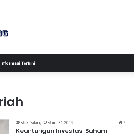
sia U-17 Tereliminasi, Berikut 4 Tim Lolos ke Semifinal Piala AFF U-17 
Informasi Terkini
riah
Atok Dalang
Maret 31, 2026
7
Keuntungan Investasi Saham