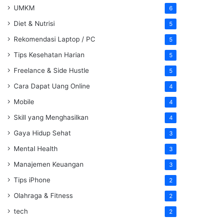
UMKM
6
Diet & Nutrisi
5
Rekomendasi Laptop / PC
5
Tips Kesehatan Harian
5
Freelance & Side Hustle
5
Cara Dapat Uang Online
4
Mobile
4
Skill yang Menghasilkan
4
Gaya Hidup Sehat
3
Mental Health
3
Manajemen Keuangan
3
Tips iPhone
2
Olahraga & Fitness
2
tech
2