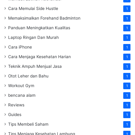
Cara Memulai Side Hustle
1
Memaksimalkan Forehand Badminton
1
Panduan Meningkatkan Kualitas
1
Laptop Ringan Dan Murah
1
Cara iPhone
1
Cara Menjaga Kesehatan Harian
1
Teknik Ampuh Menjual Jasa
1
Otot Leher dan Bahu
1
Workout Gym
1
bencana alam
1
Reviews
1
Guides
1
Tips Membeli Saham
1
Tips Menjaga Kesehatan Lambung
1