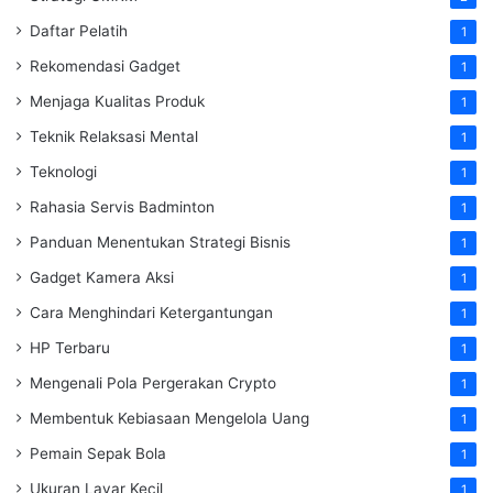
Daftar Pelatih
1
Rekomendasi Gadget
1
Menjaga Kualitas Produk
1
Teknik Relaksasi Mental
1
Teknologi
1
Rahasia Servis Badminton
1
Panduan Menentukan Strategi Bisnis
1
Gadget Kamera Aksi
1
Cara Menghindari Ketergantungan
1
HP Terbaru
1
Mengenali Pola Pergerakan Crypto
1
Membentuk Kebiasaan Mengelola Uang
1
Pemain Sepak Bola
1
Ukuran Layar Kecil
1