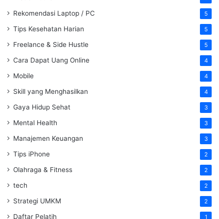
Rekomendasi Laptop / PC
5
Tips Kesehatan Harian
5
Freelance & Side Hustle
5
Cara Dapat Uang Online
4
Mobile
4
Skill yang Menghasilkan
4
Gaya Hidup Sehat
3
Mental Health
3
Manajemen Keuangan
3
Tips iPhone
2
Olahraga & Fitness
2
tech
2
Strategi UMKM
2
Daftar Pelatih
1