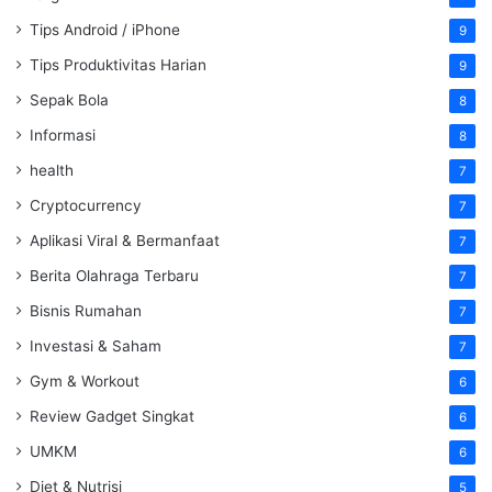
Tips Android / iPhone
9
Tips Produktivitas Harian
9
Sepak Bola
8
Informasi
8
health
7
Cryptocurrency
7
Aplikasi Viral & Bermanfaat
7
Berita Olahraga Terbaru
7
Bisnis Rumahan
7
Investasi & Saham
7
Gym & Workout
6
Review Gadget Singkat
6
UMKM
6
Diet & Nutrisi
5