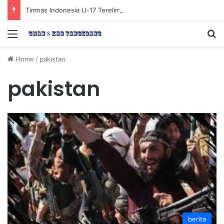
Timnas Indonesia U-17 Tereliminasi, Berikut 4 Tim Lolos ke Semifinal Piala AFF U-17 2026
Menu
Se
Home
/
pakistan
pakistan
berita