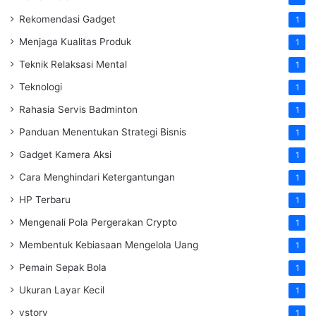
Rekomendasi Gadget
1
Menjaga Kualitas Produk
1
Teknik Relaksasi Mental
1
Teknologi
1
Rahasia Servis Badminton
1
Panduan Menentukan Strategi Bisnis
1
Gadget Kamera Aksi
1
Cara Menghindari Ketergantungan
1
HP Terbaru
1
Mengenali Pola Pergerakan Crypto
1
Membentuk Kebiasaan Mengelola Uang
1
Pemain Sepak Bola
1
Ukuran Layar Kecil
1
vstory
1