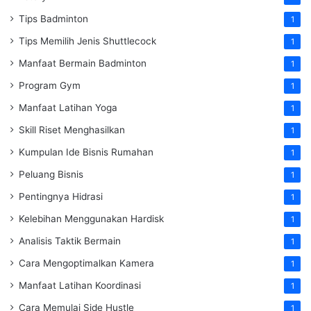
Tips Badminton
1
Tips Memilih Jenis Shuttlecock
1
Manfaat Bermain Badminton
1
Program Gym
1
Manfaat Latihan Yoga
1
Skill Riset Menghasilkan
1
Kumpulan Ide Bisnis Rumahan
1
Peluang Bisnis
1
Pentingnya Hidrasi
1
Kelebihan Menggunakan Hardisk
1
Analisis Taktik Bermain
1
Cara Mengoptimalkan Kamera
1
Manfaat Latihan Koordinasi
1
Cara Memulai Side Hustle
1