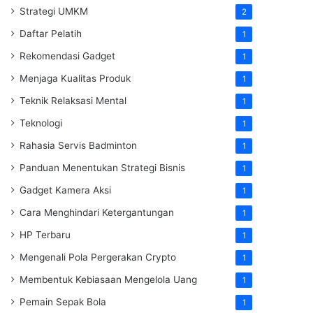
Strategi UMKM
2
Daftar Pelatih
1
Rekomendasi Gadget
1
Menjaga Kualitas Produk
1
Teknik Relaksasi Mental
1
Teknologi
1
Rahasia Servis Badminton
1
Panduan Menentukan Strategi Bisnis
1
Gadget Kamera Aksi
1
Cara Menghindari Ketergantungan
1
HP Terbaru
1
Mengenali Pola Pergerakan Crypto
1
Membentuk Kebiasaan Mengelola Uang
1
Pemain Sepak Bola
1