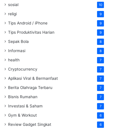
sosial
10
religi
9
Tips Android / iPhone
9
Tips Produktivitas Harian
9
Sepak Bola
8
Informasi
8
health
7
Cryptocurrency
7
Aplikasi Viral & Bermanfaat
7
Berita Olahraga Terbaru
7
Bisnis Rumahan
7
Investasi & Saham
7
Gym & Workout
6
Review Gadget Singkat
6