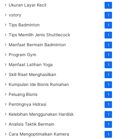
Ukuran Layar Kecil
1
vstory
1
Tips Badminton
1
Tips Memilih Jenis Shuttlecock
1
Manfaat Bermain Badminton
1
Program Gym
1
Manfaat Latihan Yoga
1
Skill Riset Menghasilkan
1
Kumpulan Ide Bisnis Rumahan
1
Peluang Bisnis
1
Pentingnya Hidrasi
1
Kelebihan Menggunakan Hardisk
1
Analisis Taktik Bermain
1
Cara Mengoptimalkan Kamera
1