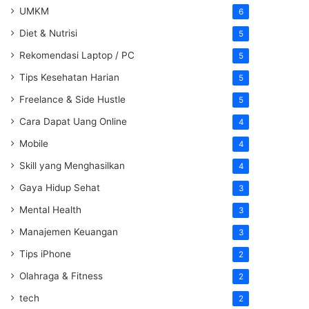
UMKM
6
Diet & Nutrisi
5
Rekomendasi Laptop / PC
5
Tips Kesehatan Harian
5
Freelance & Side Hustle
5
Cara Dapat Uang Online
4
Mobile
4
Skill yang Menghasilkan
4
Gaya Hidup Sehat
3
Mental Health
3
Manajemen Keuangan
3
Tips iPhone
2
Olahraga & Fitness
2
tech
2