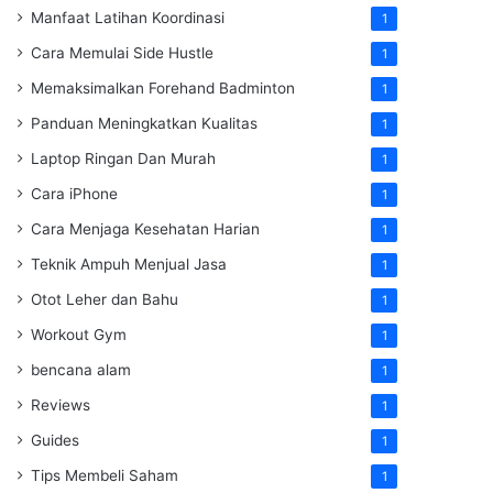
Manfaat Latihan Koordinasi
1
Cara Memulai Side Hustle
1
Memaksimalkan Forehand Badminton
1
Panduan Meningkatkan Kualitas
1
Laptop Ringan Dan Murah
1
Cara iPhone
1
Cara Menjaga Kesehatan Harian
1
Teknik Ampuh Menjual Jasa
1
Otot Leher dan Bahu
1
Workout Gym
1
bencana alam
1
Reviews
1
Guides
1
Tips Membeli Saham
1