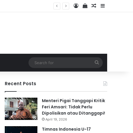
Log In
View your shopping 
Random Article
Sidebar
2026
Search
for
Recent Posts
Menteri Pigai Tanggapi Kritik
Feri Amsari: Tidak Perlu
Dipolisikan atau Ditanggapi!
April 19, 2026
Timnas Indonesia U-17