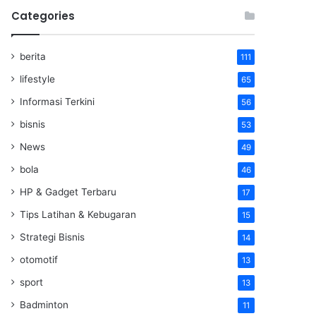
Categories
berita
111
lifestyle
65
Informasi Terkini
56
bisnis
53
News
49
bola
46
HP & Gadget Terbaru
17
Tips Latihan & Kebugaran
15
Strategi Bisnis
14
otomotif
13
sport
13
Badminton
11