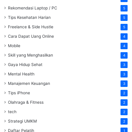
Rekomendasi Laptop / PC
5
Tips Kesehatan Harian
5
Freelance & Side Hustle
5
Cara Dapat Uang Online
4
Mobile
4
Skill yang Menghasilkan
4
Gaya Hidup Sehat
3
Mental Health
3
Manajemen Keuangan
3
Tips iPhone
2
Olahraga & Fitness
2
tech
2
Strategi UMKM
2
Daftar Pelatih
1