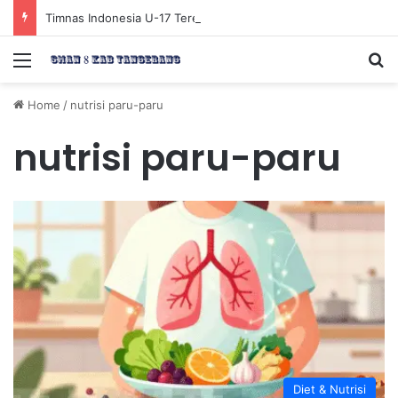
Timnas Indonesia U-17 Tereliminasi, Berikut 4 Tim Lolos ke Semifinal Piala AFF U-17 2026
Menu
Se
Home
/
nutrisi paru-paru
nutrisi paru-paru
Diet & Nutrisi