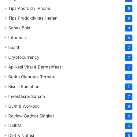
Tips Android / iPhone
9
Tips Produktivitas Harian
9
Sepak Bola
8
Informasi
8
health
7
Cryptocurrency
7
Aplikasi Viral & Bermanfaat
7
Berita Olahraga Terbaru
7
Bisnis Rumahan
7
Investasi & Saham
7
Gym & Workout
6
Review Gadget Singkat
6
UMKM
6
Diet & Nutrisi
5