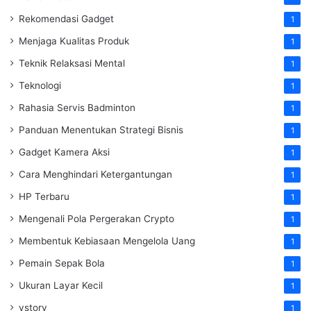
Rekomendasi Gadget
1
Menjaga Kualitas Produk
1
Teknik Relaksasi Mental
1
Teknologi
1
Rahasia Servis Badminton
1
Panduan Menentukan Strategi Bisnis
1
Gadget Kamera Aksi
1
Cara Menghindari Ketergantungan
1
HP Terbaru
1
Mengenali Pola Pergerakan Crypto
1
Membentuk Kebiasaan Mengelola Uang
1
Pemain Sepak Bola
1
Ukuran Layar Kecil
1
vstory
1