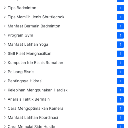
Tips Badminton
1
Tips Memilih Jenis Shuttlecock
1
Manfaat Bermain Badminton
1
Program Gym
1
Manfaat Latihan Yoga
1
Skill Riset Menghasilkan
1
Kumpulan Ide Bisnis Rumahan
1
Peluang Bisnis
1
Pentingnya Hidrasi
1
Kelebihan Menggunakan Hardisk
1
Analisis Taktik Bermain
1
Cara Mengoptimalkan Kamera
1
Manfaat Latihan Koordinasi
1
Cara Memulai Side Hustle
1