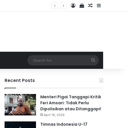
Log In
View your shopping 
Random Article
Sidebar
2026
Search
for
Recent Posts
Menteri Pigai Tanggapi Kritik
Feri Amsari: Tidak Perlu
Dipolisikan atau Ditanggapi!
April 19, 2026
Timnas Indonesia U-17