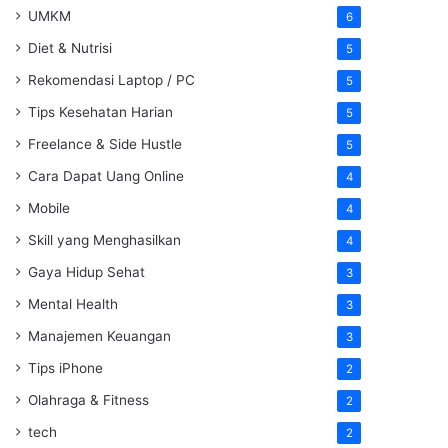
UMKM
6
Diet & Nutrisi
5
Rekomendasi Laptop / PC
5
Tips Kesehatan Harian
5
Freelance & Side Hustle
5
Cara Dapat Uang Online
4
Mobile
4
Skill yang Menghasilkan
4
Gaya Hidup Sehat
3
Mental Health
3
Manajemen Keuangan
3
Tips iPhone
2
Olahraga & Fitness
2
tech
2