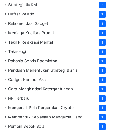
Strategi UMKM
2
Daftar Pelatih
1
Rekomendasi Gadget
1
Menjaga Kualitas Produk
1
Teknik Relaksasi Mental
1
Teknologi
1
Rahasia Servis Badminton
1
Panduan Menentukan Strategi Bisnis
1
Gadget Kamera Aksi
1
Cara Menghindari Ketergantungan
1
HP Terbaru
1
Mengenali Pola Pergerakan Crypto
1
Membentuk Kebiasaan Mengelola Uang
1
Pemain Sepak Bola
1