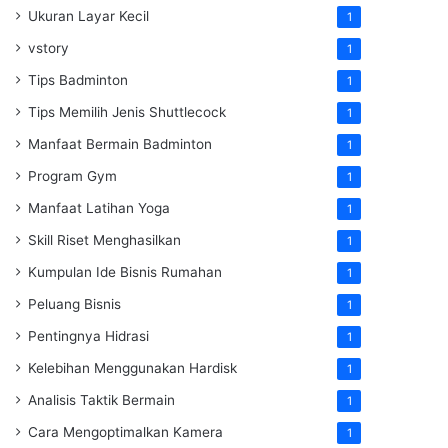
Ukuran Layar Kecil
1
vstory
1
Tips Badminton
1
Tips Memilih Jenis Shuttlecock
1
Manfaat Bermain Badminton
1
Program Gym
1
Manfaat Latihan Yoga
1
Skill Riset Menghasilkan
1
Kumpulan Ide Bisnis Rumahan
1
Peluang Bisnis
1
Pentingnya Hidrasi
1
Kelebihan Menggunakan Hardisk
1
Analisis Taktik Bermain
1
Cara Mengoptimalkan Kamera
1