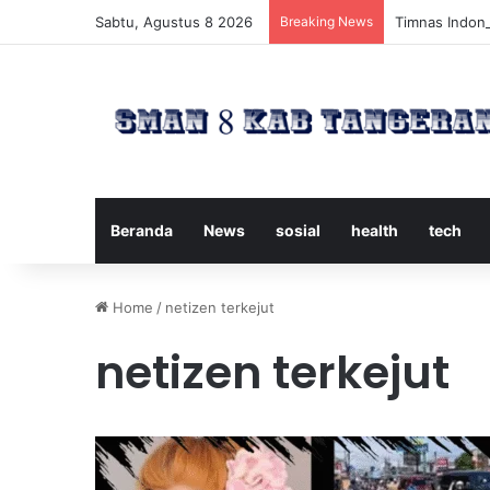
Sabtu, Agustus 8 2026
Breaking News
Timnas Indone
Beranda
News
sosial
health
tech
Home
/
netizen terkejut
netizen terkejut