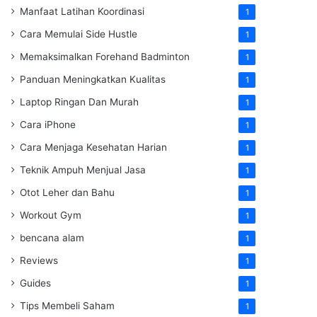
Manfaat Latihan Koordinasi
1
Cara Memulai Side Hustle
1
Memaksimalkan Forehand Badminton
1
Panduan Meningkatkan Kualitas
1
Laptop Ringan Dan Murah
1
Cara iPhone
1
Cara Menjaga Kesehatan Harian
1
Teknik Ampuh Menjual Jasa
1
Otot Leher dan Bahu
1
Workout Gym
1
bencana alam
1
Reviews
1
Guides
1
Tips Membeli Saham
1