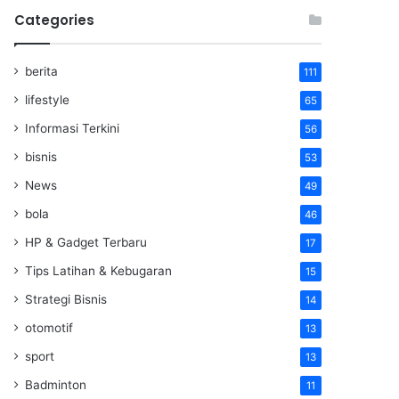
Categories
berita
111
lifestyle
65
Informasi Terkini
56
bisnis
53
News
49
bola
46
HP & Gadget Terbaru
17
Tips Latihan & Kebugaran
15
Strategi Bisnis
14
otomotif
13
sport
13
Badminton
11