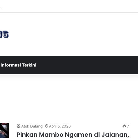
sia U-17 Tereliminasi, Berikut 4 Tim Lolos ke Semifinal Piala AFF U-17 
Informasi Terkini
Atok Dalang
April 5, 2026
7
Pinkan Mambo Ngamen di Jalanan,