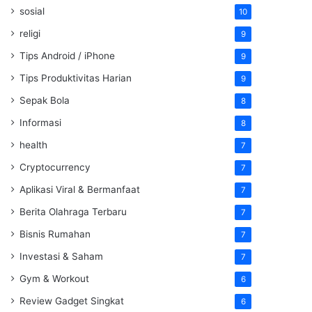
sosial
10
religi
9
Tips Android / iPhone
9
Tips Produktivitas Harian
9
Sepak Bola
8
Informasi
8
health
7
Cryptocurrency
7
Aplikasi Viral & Bermanfaat
7
Berita Olahraga Terbaru
7
Bisnis Rumahan
7
Investasi & Saham
7
Gym & Workout
6
Review Gadget Singkat
6