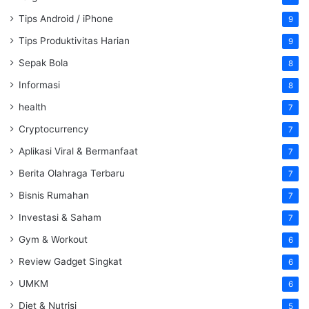
Tips Android / iPhone
9
Tips Produktivitas Harian
9
Sepak Bola
8
Informasi
8
health
7
Cryptocurrency
7
Aplikasi Viral & Bermanfaat
7
Berita Olahraga Terbaru
7
Bisnis Rumahan
7
Investasi & Saham
7
Gym & Workout
6
Review Gadget Singkat
6
UMKM
6
Diet & Nutrisi
5