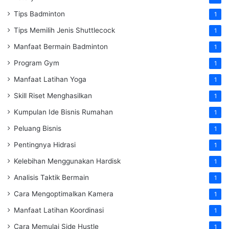
Tips Badminton
1
Tips Memilih Jenis Shuttlecock
1
Manfaat Bermain Badminton
1
Program Gym
1
Manfaat Latihan Yoga
1
Skill Riset Menghasilkan
1
Kumpulan Ide Bisnis Rumahan
1
Peluang Bisnis
1
Pentingnya Hidrasi
1
Kelebihan Menggunakan Hardisk
1
Analisis Taktik Bermain
1
Cara Mengoptimalkan Kamera
1
Manfaat Latihan Koordinasi
1
Cara Memulai Side Hustle
1