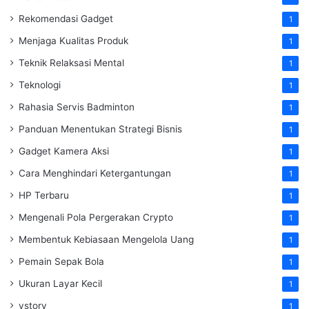
Rekomendasi Gadget
1
Menjaga Kualitas Produk
1
Teknik Relaksasi Mental
1
Teknologi
1
Rahasia Servis Badminton
1
Panduan Menentukan Strategi Bisnis
1
Gadget Kamera Aksi
1
Cara Menghindari Ketergantungan
1
HP Terbaru
1
Mengenali Pola Pergerakan Crypto
1
Membentuk Kebiasaan Mengelola Uang
1
Pemain Sepak Bola
1
Ukuran Layar Kecil
1
vstory
1