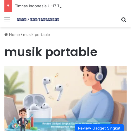
Timnas Indonesia U-17 Tereliminasi, Berikut 4 Tim Lolos ke Semifinal Piala AFF U-17 2026
Menu
Se
Home
/
musik portable
musik portable
Review Gadget Singkat