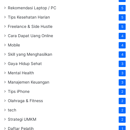
Rekomendasi Laptop / PC
5
Tips Kesehatan Harian
5
Freelance & Side Hustle
5
Cara Dapat Uang Online
4
Mobile
4
Skill yang Menghasilkan
4
Gaya Hidup Sehat
3
Mental Health
3
Manajemen Keuangan
3
Tips iPhone
2
Olahraga & Fitness
2
tech
2
Strategi UMKM
2
Daftar Pelatih
1