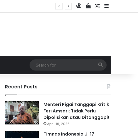
Log In
View your shopping 
Random Article
Sidebar
2026
Search
for
Recent Posts
Menteri Pigai Tanggapi Kritik
Feri Amsari: Tidak Perlu
Dipolisikan atau Ditanggapi!
April 19, 2026
Timnas Indonesia U-17