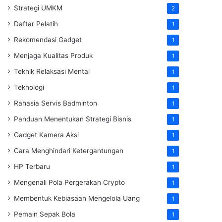
Strategi UMKM
2
Daftar Pelatih
1
Rekomendasi Gadget
1
Menjaga Kualitas Produk
1
Teknik Relaksasi Mental
1
Teknologi
1
Rahasia Servis Badminton
1
Panduan Menentukan Strategi Bisnis
1
Gadget Kamera Aksi
1
Cara Menghindari Ketergantungan
1
HP Terbaru
1
Mengenali Pola Pergerakan Crypto
1
Membentuk Kebiasaan Mengelola Uang
1
Pemain Sepak Bola
1