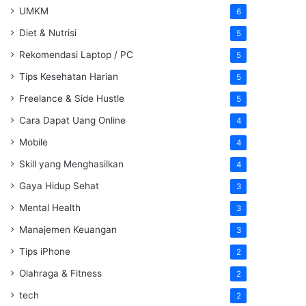
UMKM
6
Diet & Nutrisi
5
Rekomendasi Laptop / PC
5
Tips Kesehatan Harian
5
Freelance & Side Hustle
5
Cara Dapat Uang Online
4
Mobile
4
Skill yang Menghasilkan
4
Gaya Hidup Sehat
3
Mental Health
3
Manajemen Keuangan
3
Tips iPhone
2
Olahraga & Fitness
2
tech
2