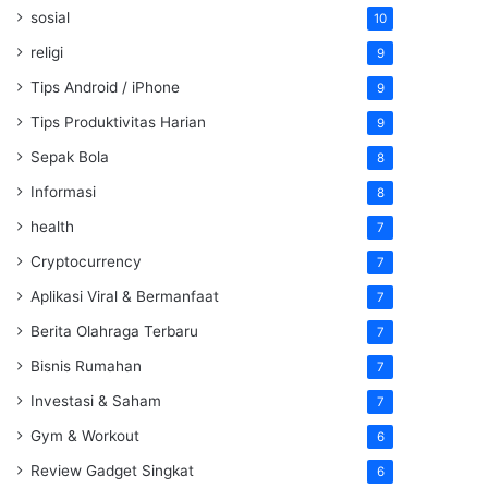
sosial
10
religi
9
Tips Android / iPhone
9
Tips Produktivitas Harian
9
Sepak Bola
8
Informasi
8
health
7
Cryptocurrency
7
Aplikasi Viral & Bermanfaat
7
Berita Olahraga Terbaru
7
Bisnis Rumahan
7
Investasi & Saham
7
Gym & Workout
6
Review Gadget Singkat
6