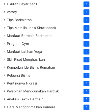
Ukuran Layar Kecil
1
vstory
1
Tips Badminton
1
Tips Memilih Jenis Shuttlecock
1
Manfaat Bermain Badminton
1
Program Gym
1
Manfaat Latihan Yoga
1
Skill Riset Menghasilkan
1
Kumpulan Ide Bisnis Rumahan
1
Peluang Bisnis
1
Pentingnya Hidrasi
1
Kelebihan Menggunakan Hardisk
1
Analisis Taktik Bermain
1
Cara Mengoptimalkan Kamera
1