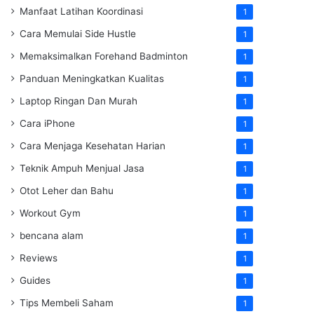
Manfaat Latihan Koordinasi
1
Cara Memulai Side Hustle
1
Memaksimalkan Forehand Badminton
1
Panduan Meningkatkan Kualitas
1
Laptop Ringan Dan Murah
1
Cara iPhone
1
Cara Menjaga Kesehatan Harian
1
Teknik Ampuh Menjual Jasa
1
Otot Leher dan Bahu
1
Workout Gym
1
bencana alam
1
Reviews
1
Guides
1
Tips Membeli Saham
1