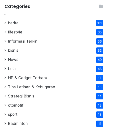
Categories
berita
111
lifestyle
65
Informasi Terkini
56
bisnis
53
News
49
bola
46
HP & Gadget Terbaru
17
Tips Latihan & Kebugaran
15
Strategi Bisnis
14
otomotif
13
sport
13
Badminton
11