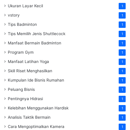
Ukuran Layar Kecil
1
vstory
1
Tips Badminton
1
Tips Memilih Jenis Shuttlecock
1
Manfaat Bermain Badminton
1
Program Gym
1
Manfaat Latihan Yoga
1
Skill Riset Menghasilkan
1
Kumpulan Ide Bisnis Rumahan
1
Peluang Bisnis
1
Pentingnya Hidrasi
1
Kelebihan Menggunakan Hardisk
1
Analisis Taktik Bermain
1
Cara Mengoptimalkan Kamera
1