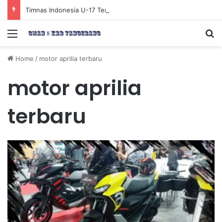
Timnas Indonesia U-17 Tereliminasi, Berikut 4 Tim Lolos ke Semifinal Piala AFF U-17 2026
Menu
Se
Home
/
motor aprilia terbaru
motor aprilia
terbaru