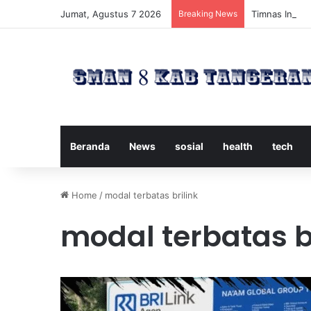
Jumat, Agustus 7 2026
Breaking News
Timnas Indone
Beranda
News
sosial
health
tech
Home
/
modal terbatas brilink
modal terbatas br