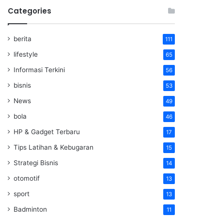
Categories
berita
111
lifestyle
65
Informasi Terkini
56
bisnis
53
News
49
bola
46
HP & Gadget Terbaru
17
Tips Latihan & Kebugaran
15
Strategi Bisnis
14
otomotif
13
sport
13
Badminton
11