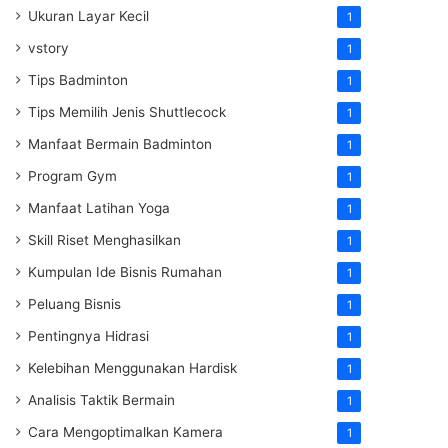
Ukuran Layar Kecil
1
vstory
1
Tips Badminton
1
Tips Memilih Jenis Shuttlecock
1
Manfaat Bermain Badminton
1
Program Gym
1
Manfaat Latihan Yoga
1
Skill Riset Menghasilkan
1
Kumpulan Ide Bisnis Rumahan
1
Peluang Bisnis
1
Pentingnya Hidrasi
1
Kelebihan Menggunakan Hardisk
1
Analisis Taktik Bermain
1
Cara Mengoptimalkan Kamera
1