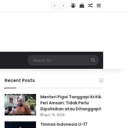
Log In
View your shopping 
Random Article
Sidebar
2026
Search
for
Recent Posts
Menteri Pigai Tanggapi Kritik
Feri Amsari: Tidak Perlu
Dipolisikan atau Ditanggapi!
April 19, 2026
Timnas Indonesia U-17