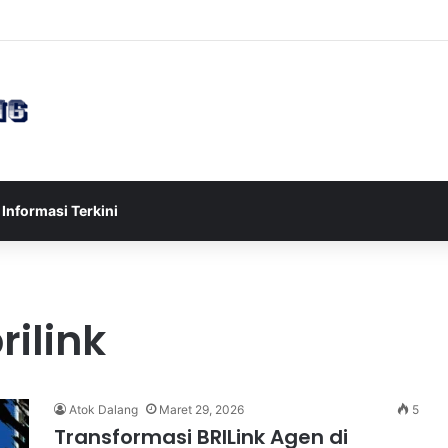
sia U-17 Tereliminasi, Berikut 4 Tim Lolos ke Semifinal Piala AFF U-17 
Informasi Terkini
ilink
Atok Dalang
Maret 29, 2026
5
Transformasi BRILink Agen di