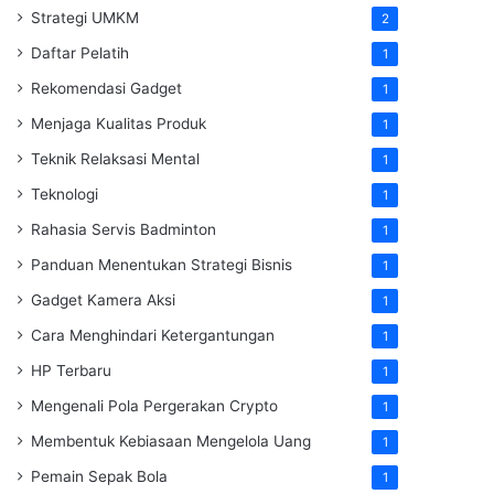
Strategi UMKM
2
Daftar Pelatih
1
Rekomendasi Gadget
1
Menjaga Kualitas Produk
1
Teknik Relaksasi Mental
1
Teknologi
1
Rahasia Servis Badminton
1
Panduan Menentukan Strategi Bisnis
1
Gadget Kamera Aksi
1
Cara Menghindari Ketergantungan
1
HP Terbaru
1
Mengenali Pola Pergerakan Crypto
1
Membentuk Kebiasaan Mengelola Uang
1
Pemain Sepak Bola
1