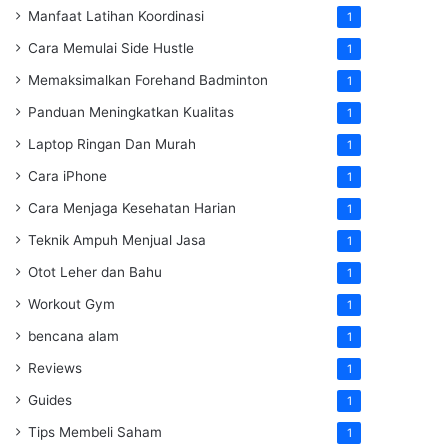
Manfaat Latihan Koordinasi
1
Cara Memulai Side Hustle
1
Memaksimalkan Forehand Badminton
1
Panduan Meningkatkan Kualitas
1
Laptop Ringan Dan Murah
1
Cara iPhone
1
Cara Menjaga Kesehatan Harian
1
Teknik Ampuh Menjual Jasa
1
Otot Leher dan Bahu
1
Workout Gym
1
bencana alam
1
Reviews
1
Guides
1
Tips Membeli Saham
1