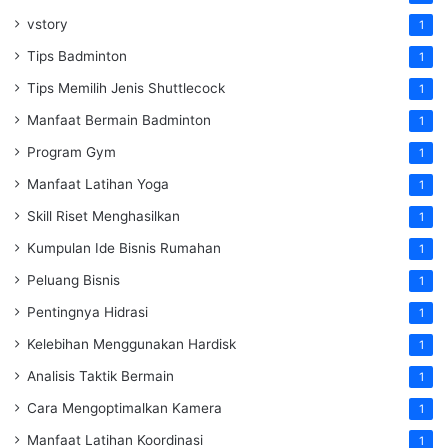
vstory
1
Tips Badminton
1
Tips Memilih Jenis Shuttlecock
1
Manfaat Bermain Badminton
1
Program Gym
1
Manfaat Latihan Yoga
1
Skill Riset Menghasilkan
1
Kumpulan Ide Bisnis Rumahan
1
Peluang Bisnis
1
Pentingnya Hidrasi
1
Kelebihan Menggunakan Hardisk
1
Analisis Taktik Bermain
1
Cara Mengoptimalkan Kamera
1
Manfaat Latihan Koordinasi
1