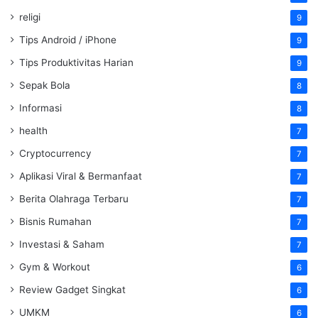
religi
9
Tips Android / iPhone
9
Tips Produktivitas Harian
9
Sepak Bola
8
Informasi
8
health
7
Cryptocurrency
7
Aplikasi Viral & Bermanfaat
7
Berita Olahraga Terbaru
7
Bisnis Rumahan
7
Investasi & Saham
7
Gym & Workout
6
Review Gadget Singkat
6
UMKM
6