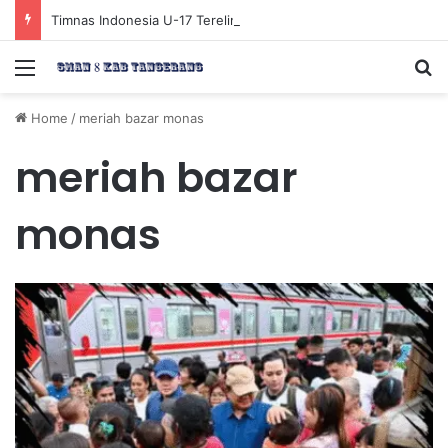
Timnas Indonesia U-17 Tereliminasi, Berikut 4 Tim Lolos ke Semifinal Piala AFF U-17 2026
Menu
Se
Home
/
meriah bazar monas
meriah bazar
monas