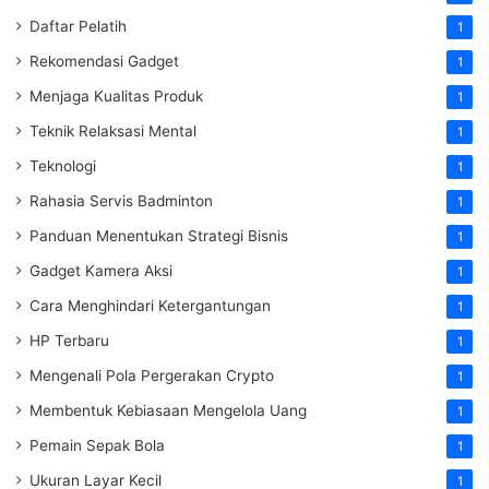
Daftar Pelatih
1
Rekomendasi Gadget
1
Menjaga Kualitas Produk
1
Teknik Relaksasi Mental
1
Teknologi
1
Rahasia Servis Badminton
1
Panduan Menentukan Strategi Bisnis
1
Gadget Kamera Aksi
1
Cara Menghindari Ketergantungan
1
HP Terbaru
1
Mengenali Pola Pergerakan Crypto
1
Membentuk Kebiasaan Mengelola Uang
1
Pemain Sepak Bola
1
Ukuran Layar Kecil
1