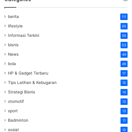
berita
111
lifestyle
65
Informasi Terkini
56
bisnis
53
News
49
bola
46
HP & Gadget Terbaru
17
Tips Latihan & Kebugaran
15
Strategi Bisnis
14
otomotif
13
sport
13
Badminton
11
sosial
10